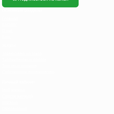
Основные разделы
Главная
Каталог
О нас
Блог
Услуги
Термосумка на заказ
Тарпаулиновые пологи
Торговые палатки
Собственное производство
Личный кабинет
Мой аккаунт
Список желаний
Корзина
Оформление