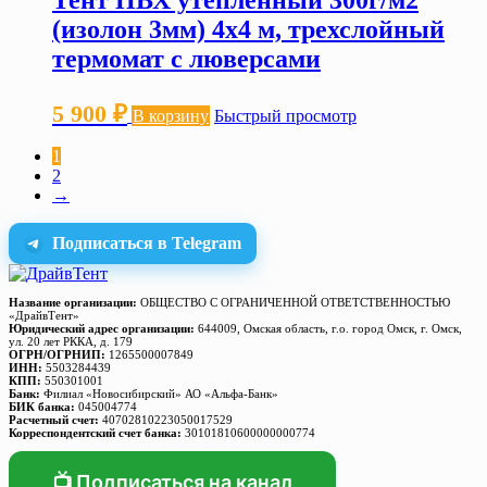
Тент ПВХ утепленный 300г/м2
(изолон 3мм) 4х4 м, трехслойный
термомат с люверсами
5 900
₽
В корзину
Быстрый просмотр
1
2
→
Подписаться в Telegram
Название организации:
ОБЩЕСТВО С ОГРАНИЧЕННОЙ ОТВЕТСТВЕННОСТЬЮ
«ДрайвТент»
Юридический адрес организации:
644009, Омская область, г.о. город Омск, г. Омск,
ул. 20 лет РККА, д. 179
ОГРН/ОГРНИП:
1265500007849
ИНН:
5503284439
КПП:
550301001
Банк:
Филиал «Новосибирский» АО «Альфа-Банк»
БИК банка:
045004774
Расчетный счет:
40702810223050017529
Корреспондентский счет банка:
30101810600000000774
📺 Подписаться на канал