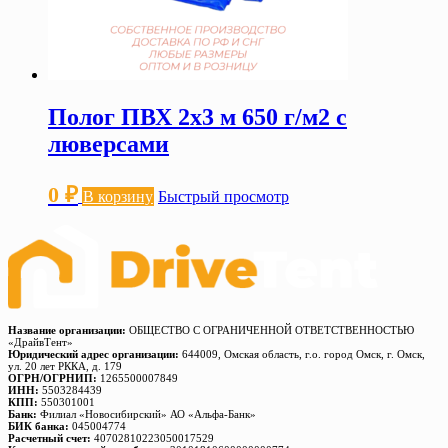
Полог ПВХ 2х3 м 650 г/м2 с
люверсами
0
₽
В корзину
Быстрый просмотр
Название организации:
ОБЩЕСТВО С ОГРАНИЧЕННОЙ ОТВЕТСТВЕННОСТЬЮ
«ДрайвТент»
Юридический адрес организации:
644009, Омская область, г.о. город Омск, г. Омск,
ул. 20 лет РККА, д. 179
ОГРН/ОГРНИП:
1265500007849
ИНН:
5503284439
КПП:
550301001
Банк:
Филиал «Новосибирский» АО «Альфа-Банк»
БИК банка:
045004774
Расчетный счет:
40702810223050017529