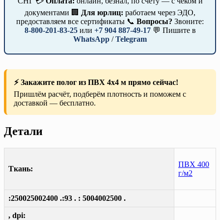
СНГ 💳
Оплата:
онлайн, безнал, по счёту — с чеком и
документами 🏢
Для юрлиц:
работаем через ЭДО,
предоставляем все сертификаты 📞
Вопросы?
Звоните:
8-800-201-83-25
или
+7 904 887-49-17
💬 Пишите в
WhatsApp
/
Telegram
⚡ Закажите полог из ПВХ 4х4 м прямо сейчас!
Пришлём расчёт, подберём плотность и поможем с
доставкой — бесплатно.
Детали
ПВХ 400
Ткань:
г/м2
:250025002400 .:93 . : 5004002500 .
, dpi: