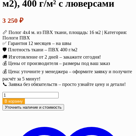
м2), 400 г/м² с люверсами
3 250
₽
📏 Полог 4х4 м. из ПВХ ткани, площадь: 16 м2 | Категория:
Пологи ПВХ
✅ Гарантия 12 месяцев – на швы
🛡️ Плотность ткани – ПВХ 400 г/м2
🚚 Изготовление от 2 дней – закажите сегодня!
💰 Цены от производителя – размеры под ваш заказ
💰 Цена: уточните у менеджера – оформите заявку и получите
расчёт за 5 минут!
📞 Заявка без обязательств – просто узнайте цену и детали!
Количество
товара
В корзину
Полог
Уточнить наличие и стоимость
тент
ПВХ
4х4
м.
(16