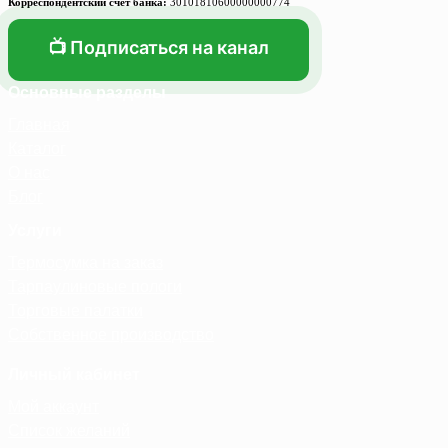
Корреспондентский счет банка:
30101810600000000774
📺 Подписаться на канал
Основные разделы
Главная
Каталог
О нас
Блог
Услуги
Термосумка на заказ
Тарпаулиновые пологи
Торговые палатки
Собственное производство
Личный кабинет
Мой аккаунт
Список желаний