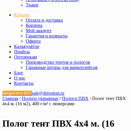
Ткани
Каталог
Оплата и доставка
Корзина
Мой аккаунт
Гарантия и возвраты
Оферта
Калькулятор
Прайсы
Оптовикам
Производство тентов и пологов
Гаражные шторы для маркеплейсов
Блог
О нас
Контакты
Запросите КП
sale@drivetent.ru
Главная
/
Пологи укрывные
/
Пологи ПВХ
/ Полог тент ПВХ
4х4 м. (16 м2), 400 г/м² с люверсами
Полог тент ПВХ 4х4 м. (16