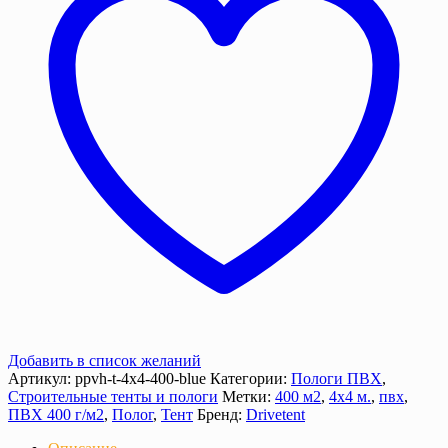
м2),
400
г/
м²
с
люверсами
Добавить в список желаний
Артикул:
ppvh-t-4х4-400-blue
Категории:
Пологи ПВХ
,
Строительные тенты и пологи
Метки:
400 м2
,
4х4 м.
,
пвх
,
ПВХ 400 г/м2
,
Полог
,
Тент
Бренд:
Drivetent