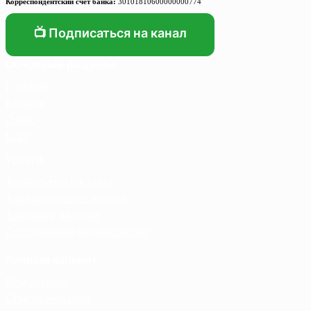
Корреспондентский счет банка:
30101810600000000774
📺 Подписаться на канал
Основные разделы
Главная
Каталог
О нас
Блог
Услуги
Термосумка на заказ
Тарпаулиновые пологи
Торговые палатки
Собственное производство
Личный кабинет
Мой аккаунт
Список желаний