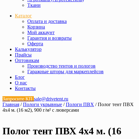
Ткани
Каталог
Оплата и доставка
Корзина
Мой аккаунт
Гарантия и возвраты
Оферта
Калькулятор
Прайсы
Оптовикам
Производство тентов и пологов
Гаражные шторы для маркеплейсов
Блог
О нас
Контакты
Запросите КП
sale@drivetent.ru
Главная
/
Пологи укрывные
/
Пологи ПВХ
/ Полог тент ПВХ
4х4 м. (16 м2), 900 г/м² с люверсами
Полог тент ПВХ 4х4 м. (16