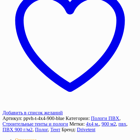
м2),
900
г/
м²
с
люверсами
Добавить в список желаний
Артикул:
ppvh-t-4х4-900-blue
Категории:
Пологи ПВХ
,
Строительные тенты и пологи
Метки:
4х4 м.
,
900 м2
,
пвх
,
ПВХ 900 г/м2
,
Полог
,
Тент
Бренд:
Drivetent