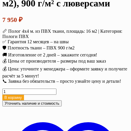
м2), 900 г/м² с люверсами
7 950
₽
📏 Полог 4х4 м. из ПВХ ткани, площадь: 16 м2 | Категория:
Пологи ПВХ
✅ Гарантия 12 месяцев – на швы
🛡️ Плотность ткани – ПВХ 900 г/м2
🚚 Изготовление от 2 дней – закажите сегодня!
💰 Цены от производителя – размеры под ваш заказ
💰 Цена: уточните у менеджера – оформите заявку и получите
расчёт за 5 минут!
📞 Заявка без обязательств – просто узнайте цену и детали!
Количество
товара
В корзину
Полог
Уточнить наличие и стоимость
тент
ПВХ
4х4
м.
(16