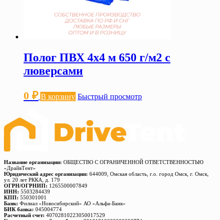
Полог ПВХ 4х4 м 650 г/м2 с
люверсами
0
₽
В корзину
Быстрый просмотр
Название организации:
ОБЩЕСТВО С ОГРАНИЧЕННОЙ ОТВЕТСТВЕННОСТЬЮ
«ДрайвТент»
Юридический адрес организации:
644009, Омская область, г.о. город Омск, г. Омск,
ул. 20 лет РККА, д. 179
ОГРН/ОГРНИП:
1265500007849
ИНН:
5503284439
КПП:
550301001
Банк:
Филиал «Новосибирский» АО «Альфа-Банк»
БИК банка:
045004774
Расчетный счет:
40702810223050017529