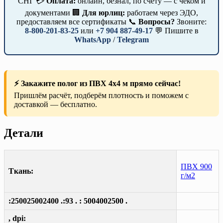
СНГ 💳
Оплата:
онлайн, безнал, по счёту — с чеком и
документами 🏢
Для юрлиц:
работаем через ЭДО,
предоставляем все сертификаты 📞
Вопросы?
Звоните:
8-800-201-83-25
или
+7 904 887-49-17
💬 Пишите в
WhatsApp
/
Telegram
⚡ Закажите полог из ПВХ 4х4 м прямо сейчас!
Пришлём расчёт, подберём плотность и поможем с
доставкой — бесплатно.
Детали
ПВХ 900
Ткань:
г/м2
:250025002400 .:93 . : 5004002500 .
, dpi: