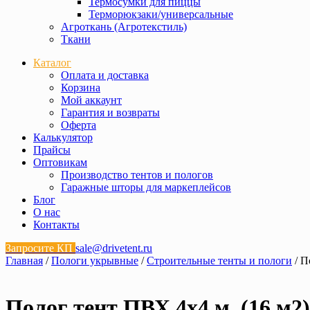
Термосумки для пиццы
Терморюкзаки/универсальные
Агроткань (Агротекстиль)
Ткани
Каталог
Оплата и доставка
Корзина
Мой аккаунт
Гарантия и возвраты
Оферта
Калькулятор
Прайсы
Оптовикам
Производство тентов и пологов
Гаражные шторы для маркеплейсов
Блог
О нас
Контакты
Запросите КП
sale@drivetent.ru
Главная
/
Пологи укрывные
/
Строительные тенты и пологи
/ П
Полог тент ПВХ 4х4 м. (16 м2)