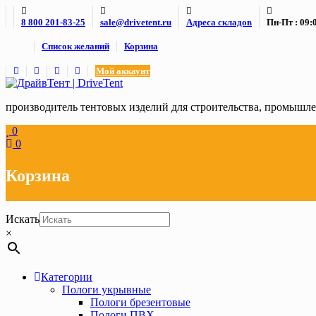
Skip
8 800 201-83-25
sale@drivetent.ru
Адреса складов
Пн-Пт : 09:0
to
content
Список желаний
Корзина
Мой аккаунт
производитель тентовых изделий для строительства, промыш
0
0
Корзина
Искать
×
Категории
Пологи укрывные
Пологи брезентовые
Пологи ПВХ