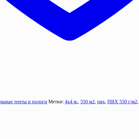
льные тенты и пологи
Метки:
4х4 м.
,
550 м2
,
пвх
,
ПВХ 550 г/м2