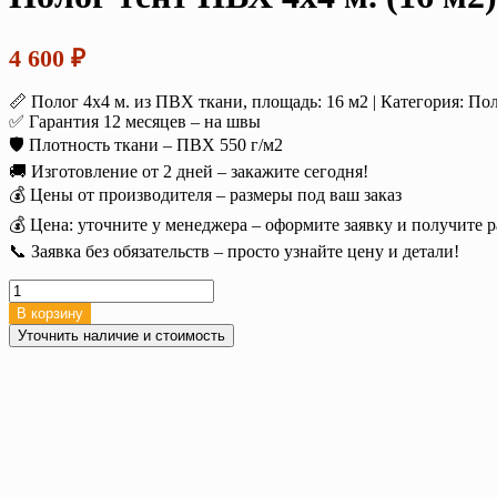
4 600
₽
📏 Полог 4х4 м. из ПВХ ткани, площадь: 16 м2 | Категория: П
✅ Гарантия 12 месяцев – на швы
🛡️ Плотность ткани – ПВХ 550 г/м2
🚚 Изготовление от 2 дней – закажите сегодня!
💰 Цены от производителя – размеры под ваш заказ
💰 Цена: уточните у менеджера – оформите заявку и получите р
📞 Заявка без обязательств – просто узнайте цену и детали!
Количество
товара
В корзину
Полог
Уточнить наличие и стоимость
тент
ПВХ
4х4
м.
(16
м2),
550
г/