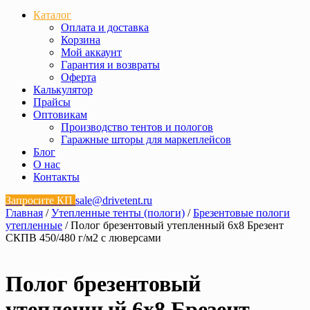
Каталог
Оплата и доставка
Корзина
Мой аккаунт
Гарантия и возвраты
Оферта
Калькулятор
Прайсы
Оптовикам
Производство тентов и пологов
Гаражные шторы для маркеплейсов
Блог
О нас
Контакты
Запросите КП
sale@drivetent.ru
Главная
/
Утепленные тенты (пологи)
/
Брезентовые пологи
утепленные
/ Полог брезентовый утепленный 6х8 Брезент
СКПВ 450/480 г/м2 с люверсами
Полог брезентовый
утепленный 6х8 Брезент