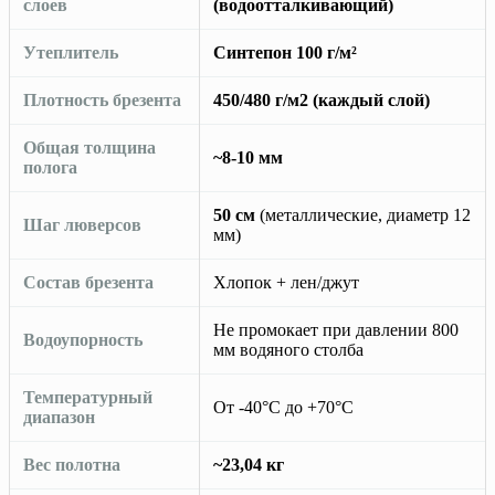
слоев
(водоотталкивающий)
Утеплитель
Синтепон 100 г/м²
Плотность брезента
450/480 г/м2 (каждый слой)
Общая толщина
~8-10 мм
полога
50 см
(металлические, диаметр 12
Шаг люверсов
мм)
Состав брезента
Хлопок + лен/джут
Не промокает при давлении 800
Водоупорность
мм водяного столба
Температурный
От -40°C до +70°C
диапазон
Вес полотна
~23,04 кг