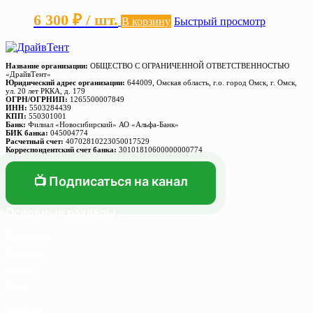
6 300
₽
/ шт.
В корзину
Быстрый просмотр
Название организации:
ОБЩЕСТВО С ОГРАНИЧЕННОЙ ОТВЕТСТВЕННОСТЬЮ
«ДрайвТент»
Юридический адрес организации:
644009, Омская область, г.о. город Омск, г. Омск,
ул. 20 лет РККА, д. 179
ОГРН/ОГРНИП:
1265500007849
ИНН:
5503284439
КПП:
550301001
Банк:
Филиал «Новосибирский» АО «Альфа-Банк»
БИК банка:
045004774
Расчетный счет:
40702810223050017529
Корреспондентский счет банка:
30101810600000000774
📺 Подписаться на канал
Основные разделы
Главная
Каталог
О нас
Блог
Услуги