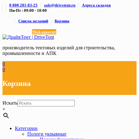
Skip
8 800 201-83-25
sale@drivetent.ru
Адреса складов
to
Пн-Пт : 09:00 - 18:00
content
Список желаний
Корзина
Мой аккаунт
производитель тентовых изделий для строительства,
промышленности и АПК
0
0
Корзина
Искать
×
Категории
Пологи укрывные