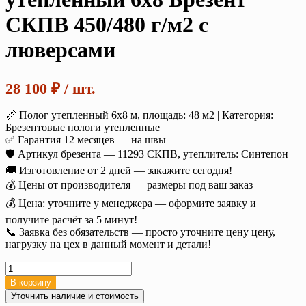
СКПВ 450/480 г/м2 с
люверсами
28 100
₽
/ шт.
📏 Полог утепленный 6х8 м, площадь: 48 м2 | Категория:
Брезентовые пологи утепленные
✅ Гарантия 12 месяцев — на швы
🛡️ Артикул брезента — 11293 СКПВ, утеплитель: Синтепон
🚚 Изготовление от 2 дней — закажите сегодня!
💰 Цены от производителя — размеры под ваш заказ
💰 Цена: уточните у менеджера — оформите заявку и
получите расчёт за 5 минут!
📞 Заявка без обязательств — просто уточните цену цену,
нагрузку на цех в данный момент и детали!
Количество
товара
В корзину
Полог
Уточнить наличие и стоимость
брезентовый