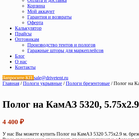
Оплата и доставка
Корзина
Мой аккаунт
Гарантия и возвраты
Оферта
Калькулятор
Прайсы
Оптовикам
Производство тентов и пологов
Гаражные шторы для маркеплейсов
Блог
О нас
Контакты
Запросите КП
sale@drivetent.ru
Главная
/
Пологи укрывные
/
Пологи брезентовые
/ Полог на К
Полог на КамАЗ 5320, 5.75х2.
4 400
₽
У нас Вы можете купить Полог на КамАЗ 5320 5.75х2.9 м. брез