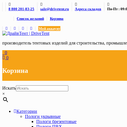
Skip
8 800 201-83-25
sale@drivetent.ru
Адреса складов
Пн-Пт : 09:0
to
content
Список желаний
Корзина
Мой аккаунт
производитель тентовых изделий для строительства, промыш
0
0
Корзина
Искать
×
Категории
Пологи укрывные
Пологи брезентовые
Пологи ПВХ