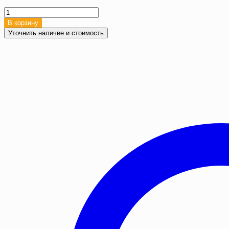
Количество
товара
В корзину
Полог
Уточнить наличие и стоимость
брезентовый
укрывной,
6х3
м,
Брезент
ОП