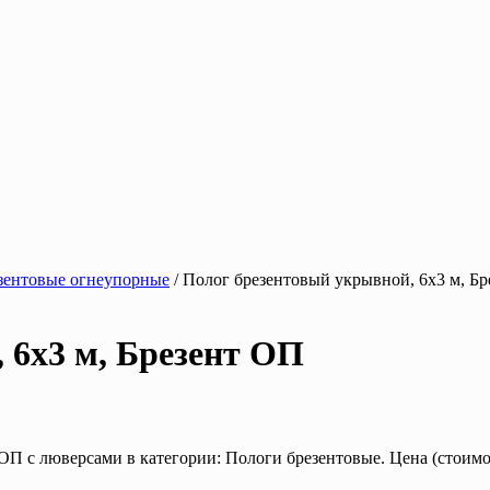
зентовые огнеупорные
/ Полог брезентовый укрывной, 6х3 м, Б
 6х3 м, Брезент ОП
П с люверсами в категории: Пологи брезентовые. Цена (стоимос