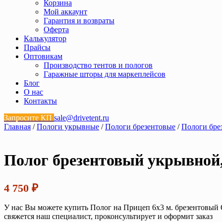
Корзина
Мой аккаунт
Гарантия и возвраты
Оферта
Калькулятор
Прайсы
Оптовикам
Производство тентов и пологов
Гаражные шторы для маркеплейсов
Блог
О нас
Контакты
Запросите КП
sale@drivetent.ru
Главная
/
Пологи укрывные
/
Пологи брезентовые
/
Пологи бре
Полог брезентовый укрывной,
4 750
₽
У нас Вы можете купить Полог на Прицеп 6х3 м. брезентовый О
свяжется наш специалист, проконсультирует и оформит заказ