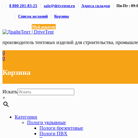
Skip
8 800 201-83-25
sale@drivetent.ru
Адреса складов
Пн-Пт : 09:0
to
content
Список желаний
Корзина
Мой аккаунт
производитель тентовых изделий для строительства, промыш
0
0
Корзина
Искать
×
Категории
Пологи укрывные
Пологи брезентовые
Пологи ПВХ