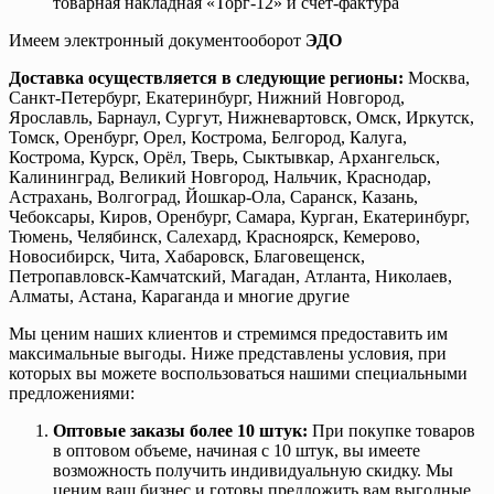
товарная накладная «Торг-12» и счет-фактура
Имеем электронный документооборот
ЭДО
Доставка осуществляется в следующие регионы:
Москва,
Санкт-Петербург, Екатеринбург, Нижний Новгород,
Ярославль, Барнаул, Сургут, Нижневартовск, Омск, Иркутск,
Томск, Оренбург, Орел, Кострома, Белгород, Калуга,
Кострома, Курск, Орёл, Тверь, Сыктывкар, Архангельск,
Калининград, Великий Новгород, Нальчик, Краснодар,
Астрахань, Волгоград, Йошкар-Ола, Саранск, Казань,
Чебоксары, Киров, Оренбург, Самара, Курган, Екатеринбург,
Тюмень, Челябинск, Салехард, Красноярск, Кемерово,
Новосибирск, Чита, Хабаровск, Благовещенск,
Петропавловск-Камчатский, Магадан, Атланта, Николаев,
Алматы, Астана, Караганда и многие другие
Мы ценим наших клиентов и стремимся предоставить им
максимальные выгоды. Ниже представлены условия, при
которых вы можете воспользоваться нашими специальными
предложениями:
Оптовые заказы более 10 штук:
При покупке товаров
в оптовом объеме, начиная с 10 штук, вы имеете
возможность получить индивидуальную скидку. Мы
ценим ваш бизнес и готовы предложить вам выгодные