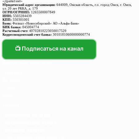
«ДрайвТент»
Юридический адрес организации:
644009, Омская область, г.о. город Омск, г. Омск,
ул. 20 лет РККА, д. 179
ОГРН/ОГРНИП:
1265500007849
ИНН:
5503284439
КПП:
550301001
Банк:
Филиал «Новосибирский» АО «Альфа-Банк»
БИК банка:
045004774
Расчетный счет:
40702810223050017529
Корреспондентский счет банка:
30101810600000000774
📺 Подписаться на канал
Основные разделы
Главная
Каталог
О нас
Блог
Услуги
Термосумка на заказ
Тарпаулиновые пологи
Торговые палатки
Собственное производство