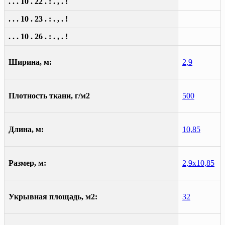
. . . 10 . 22 . : . , . !
. . . 10 . 23 . : . , . !
. . . 10 . 26 . : . , . !
Ширина, м:
2,9
Плотность ткани, г/м2
500
Длина, м:
10,85
Размер, м:
2,9х10,85
Укрывная площадь, м2:
32