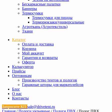
Бескаркасные палатки
Баннеры
Термосумки
Термосумки для пиццы
Терморюкзаки/универсальные
Агроткань (Агротекстиль)
Ткани
Каталог
Оплата и доставка
Корзина
Мой аккаунт
Гарантия и возвраты
Оферта
Калькулятор
Прайсы
Оптовикам
Производство тентов и пологов
Гаражные шторы для маркеплейсов
Блог
О нас
Контакты
Запросите КП
sale@drivetent.ru
Главная
/
Пологи укрывные
/
Пологи ПВХ
/ Полог ПВХ