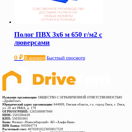
Полог ПВХ 3х6 м 650 г/м2 с
люверсами
0
₽
В корзину
Быстрый просмотр
Название организации:
ОБЩЕСТВО С ОГРАНИЧЕННОЙ ОТВЕТСТВЕННОСТЬЮ
«ДрайвТент»
Юридический адрес организации:
644009, Омская область, г.о. город Омск, г. Омск,
ул. 20 лет РККА, д. 179
ОГРН/ОГРНИП:
1265500007849
ИНН:
5503284439
КПП:
550301001
Банк:
Филиал «Новосибирский» АО «Альфа-Банк»
БИК банка:
045004774
Расчетный счет:
40702810223050017529