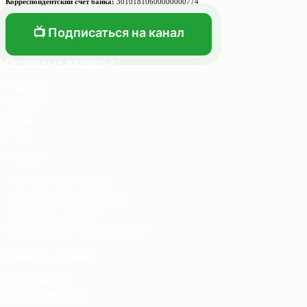
Корреспондентский счет банка:
30101810600000000774
📺 Подписаться на канал
Основные разделы
Главная
Каталог
О нас
Блог
Услуги
Термосумка на заказ
Тарпаулиновые пологи
Торговые палатки
Собственное производство
Личный кабинет
Мой аккаунт
Список желаний