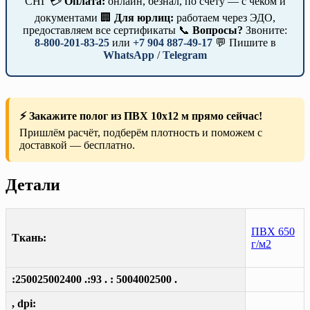
СНГ 💳
Оплата:
онлайн, безнал, по счёту — с чеком и
документами 🏢
Для юрлиц:
работаем через ЭДО,
предоставляем все сертификаты 📞
Вопросы?
Звоните:
8-800-201-83-25
или
+7 904 887-49-17
💬 Пишите в
WhatsApp
/
Telegram
⚡ Закажите полог из ПВХ 10х12 м прямо сейчас!
Пришлём расчёт, подберём плотность и поможем с
доставкой — бесплатно.
Детали
ПВХ 650
Ткань:
г/м2
:250025002400 .:93 . : 5004002500 .
, dpi: