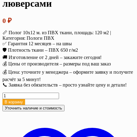
люверсами
0
₽
📏 Полог 10х12 м. из ПВХ ткани, площадь: 120 м2 |
Категория: Пологи ПВХ
✅ Гарантия 12 месяцев – на швы
🛡️ Плотность ткани – ПВХ 650 г/м2
🚚 Изготовление от 2 дней – закажите сегодня!
💰 Цены от производителя – размеры под ваш заказ
💰 Цена: уточните у менеджера – оформите заявку и получите
расчёт за 5 минут!
📞 Заявка без обязательств – просто узнайте цену и детали!
Количество
товара
В корзину
Полог
Уточнить наличие и стоимость
ПВХ
10х12
м
650
г/