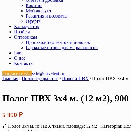
Оплата и доставка
Корзина
Мой аккаунт
Гарантия и возвраты
Оферта
Калькулятор
Прайсы
Оптовикам
Производство тентов и пологов
Гаражные шторы для маркеплейсов
Блог
О нас
Контакты
Запросите КП
sale@drivetent.ru
Главная
/
Пологи укрывные
/
Пологи ПВХ
/ Полог ПВХ 3х4 м. (
Полог ПВХ 3х4 м. (12 м2), 900
5 950
₽
📏 Полог 3х4 м. из ПВХ ткани, площадь: 12 м2 | Категория: П