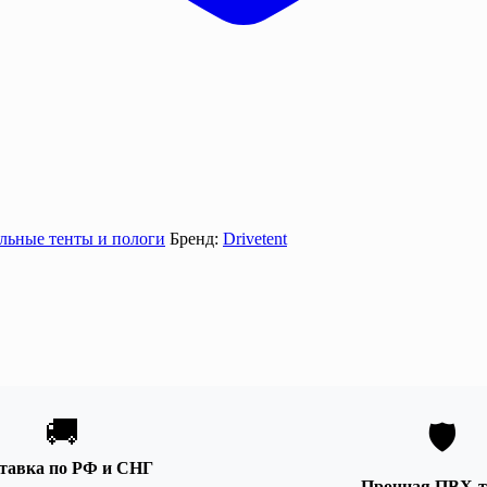
льные тенты и пологи
Бренд:
Drivetent
🚚
🛡️
тавка по РФ и СНГ
Прочная ПВХ-т