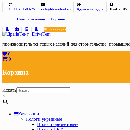
Skip
8 800 201-83-25
sale@drivetent.ru
Адреса складов
Пн-Пт : 09:0
to
content
Список желаний
Корзина
Мой аккаунт
производитель тентовых изделий для строительства, промыш
0
0
Корзина
Искать
×
Категории
Пологи укрывные
Пологи брезентовые
Пологи ПВХ