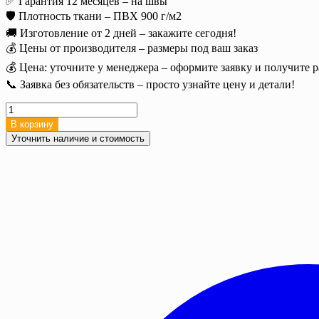
✅ Гарантия 12 месяцев – на швы
🛡️ Плотность ткани – ПВХ 900 г/м2
🚚 Изготовление от 2 дней – закажите сегодня!
💰 Цены от производителя – размеры под ваш заказ
💰 Цена: уточните у менеджера – оформите заявку и получите р
📞 Заявка без обязательств – просто узнайте цену и детали!
Количество
товара
В корзину
Полог
Уточнить наличие и стоимость
ПВХ
3х4
м.
(12
м2),
900
г/
м²
с
люверсами