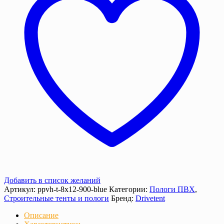
900
г/
м²
с
люверсами
Добавить в список желаний
Артикул:
ppvh-t-8х12-900-blue
Категории:
Пологи ПВХ
,
Строительные тенты и пологи
Бренд:
Drivetent
Описание