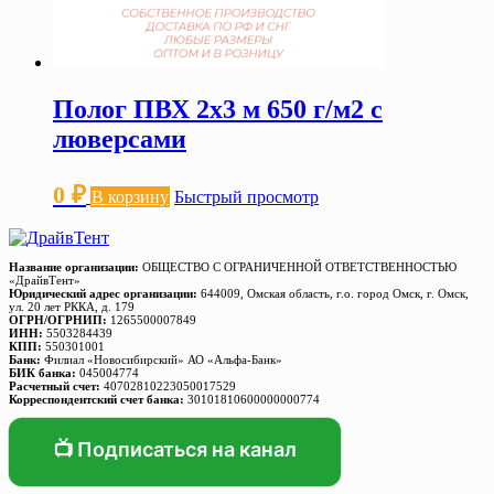
Полог ПВХ 2х3 м 650 г/м2 с
люверсами
0
₽
В корзину
Быстрый просмотр
Название организации:
ОБЩЕСТВО С ОГРАНИЧЕННОЙ ОТВЕТСТВЕННОСТЬЮ
«ДрайвТент»
Юридический адрес организации:
644009, Омская область, г.о. город Омск, г. Омск,
ул. 20 лет РККА, д. 179
ОГРН/ОГРНИП:
1265500007849
ИНН:
5503284439
КПП:
550301001
Банк:
Филиал «Новосибирский» АО «Альфа-Банк»
БИК банка:
045004774
Расчетный счет:
40702810223050017529
Корреспондентский счет банка:
30101810600000000774
📺 Подписаться на канал