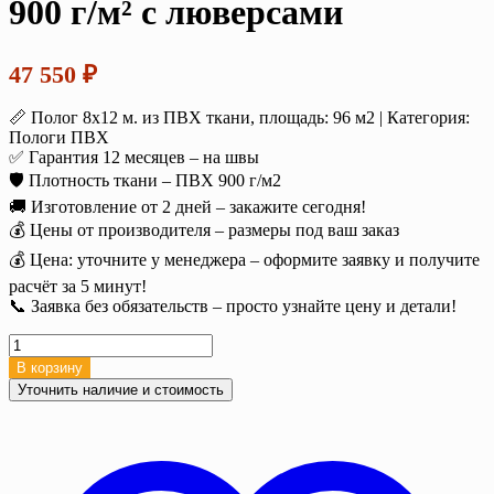
900 г/м² с люверсами
47 550
₽
📏 Полог 8х12 м. из ПВХ ткани, площадь: 96 м2 | Категория:
Пологи ПВХ
✅ Гарантия 12 месяцев – на швы
🛡️ Плотность ткани – ПВХ 900 г/м2
🚚 Изготовление от 2 дней – закажите сегодня!
💰 Цены от производителя – размеры под ваш заказ
💰 Цена: уточните у менеджера – оформите заявку и получите
расчёт за 5 минут!
📞 Заявка без обязательств – просто узнайте цену и детали!
Количество
товара
В корзину
Полог
Уточнить наличие и стоимость
ПВХ
8х12
м.
(96
м2),