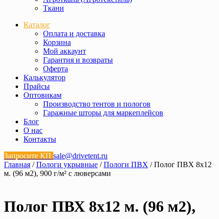
Ткани
Каталог
Оплата и доставка
Корзина
Мой аккаунт
Гарантия и возвраты
Оферта
Калькулятор
Прайсы
Оптовикам
Производство тентов и пологов
Гаражные шторы для маркеплейсов
Блог
О нас
Контакты
Запросите КП
sale@drivetent.ru
Главная
/
Пологи укрывные
/
Пологи ПВХ
/ Полог ПВХ 8х12
м. (96 м2), 900 г/м² с люверсами
Полог ПВХ 8х12 м. (96 м2),