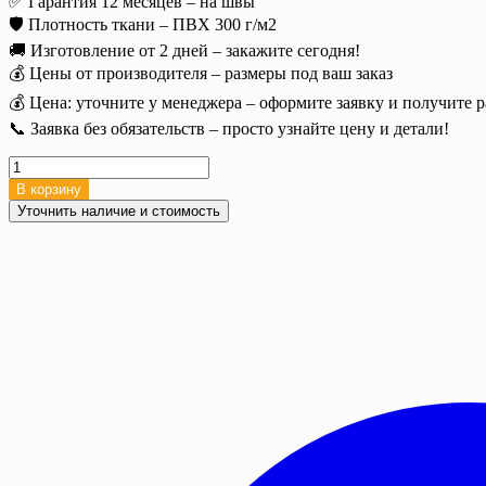
✅ Гарантия 12 месяцев – на швы
🛡️ Плотность ткани – ПВХ 300 г/м2
🚚 Изготовление от 2 дней – закажите сегодня!
💰 Цены от производителя – размеры под ваш заказ
💰 Цена: уточните у менеджера – оформите заявку и получите р
📞 Заявка без обязательств – просто узнайте цену и детали!
Количество
товара
В корзину
Полог
Уточнить наличие и стоимость
тент
ПВХ
25х20
м.
(500
м2),
300
г/
м²
с
люверсами