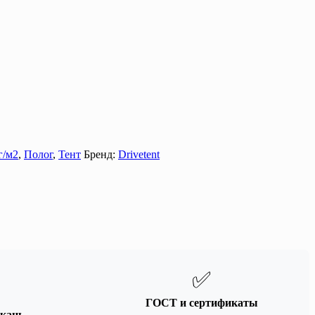
г/м2
,
Полог
,
Тент
Бренд:
Drivetent
✅
ГОСТ и сертификаты
кань