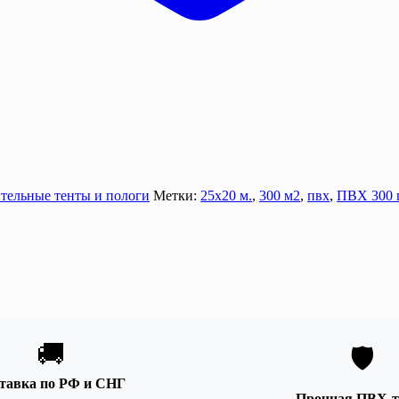
тельные тенты и пологи
Метки:
25х20 м.
,
300 м2
,
пвх
,
ПВХ 300 
🚚
🛡️
тавка по РФ и СНГ
Прочная ПВХ-т