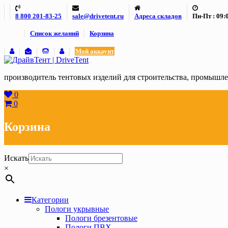
Skip
8 800 201-83-25
sale@drivetent.ru
Адреса складов
Пн-Пт : 09:0
to
content
Список желаний
Корзина
Мой аккаунт
производитель тентовых изделий для строительства, промыш
0
0
Корзина
Искать
×
Категории
Пологи укрывные
Пологи брезентовые
Пологи ПВХ