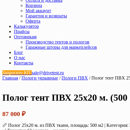
Оплата и доставка
Корзина
Мой аккаунт
Гарантия и возвраты
Оферта
Калькулятор
Прайсы
Оптовикам
Производство тентов и пологов
Гаражные шторы для маркеплейсов
Блог
О нас
Контакты
Запросите КП
sale@drivetent.ru
Главная
/
Пологи укрывные
/
Пологи ПВХ
/ Полог тент ПВХ 25х
Полог тент ПВХ 25х20 м. (500 
87 000
₽
📏 Полог 25х20 м. из ПВХ ткани, площадь: 500 м2 | Категория