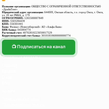
Название организации:
ОБЩЕСТВО С ОГРАНИЧЕННОЙ ОТВЕТСТВЕННОСТЬЮ
«ДрайвТент»
Юридический адрес организации:
644009, Омская область, г.о. город Омск, г. Омск,
ул. 20 лет РККА, д. 179
ОГРН/ОГРНИП:
1265500007849
ИНН:
5503284439
КПП:
550301001
Банк:
Филиал «Новосибирский» АО «Альфа-Банк»
БИК банка:
045004774
Расчетный счет:
40702810223050017529
Корреспондентский счет банка:
30101810600000000774
📺 Подписаться на канал
Основные разделы
Главная
Каталог
О нас
Блог
Услуги
Термосумка на заказ
Тарпаулиновые пологи