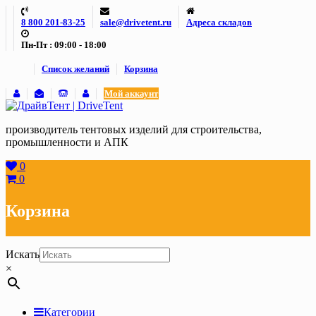
Skip
8 800 201-83-25
sale@drivetent.ru
Адреса складов
to
content
Пн-Пт : 09:00 - 18:00
Список желаний
Корзина
Мой аккаунт
производитель тентовых изделий для строительства,
промышленности и АПК
0
0
Корзина
Искать
×
Категории