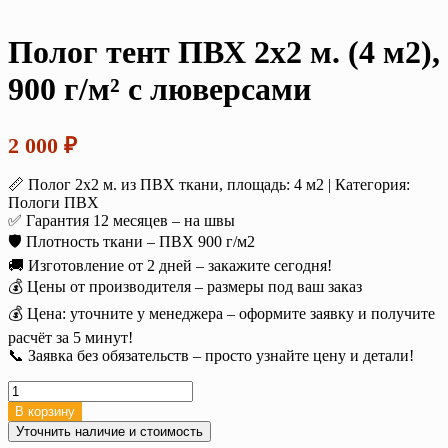
Полог тент ПВХ 2х2 м. (4 м2),
900 г/м² с люверсами
2 000
₽
📏 Полог 2х2 м. из ПВХ ткани, площадь: 4 м2 | Категория:
Пологи ПВХ
✅ Гарантия 12 месяцев – на швы
🛡️ Плотность ткани – ПВХ 900 г/м2
🚚 Изготовление от 2 дней – закажите сегодня!
💰 Цены от производителя – размеры под ваш заказ
💰 Цена: уточните у менеджера – оформите заявку и получите
расчёт за 5 минут!
📞 Заявка без обязательств – просто узнайте цену и детали!
Количество
товара
В корзину
Полог
Уточнить наличие и стоимость
тент