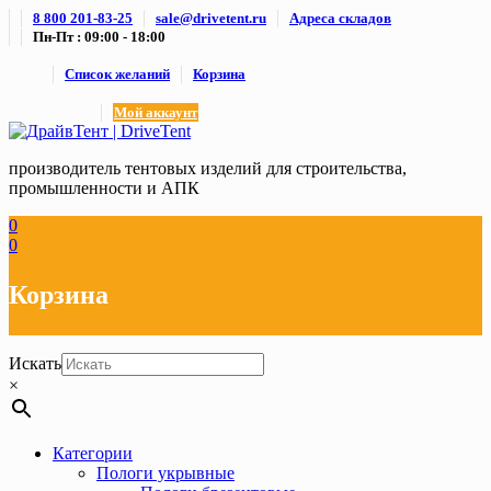
Skip
8 800 201-83-25
sale@drivetent.ru
Адреса складов
to
Пн-Пт : 09:00 - 18:00
content
Список желаний
Корзина
Мой аккаунт
производитель тентовых изделий для строительства,
промышленности и АПК
0
0
Корзина
Искать
×
Категории
Пологи укрывные