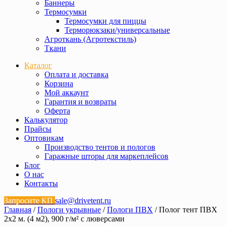
Баннеры
Термосумки
Термосумки для пиццы
Терморюкзаки/универсальные
Агроткань (Агротекстиль)
Ткани
Каталог
Оплата и доставка
Корзина
Мой аккаунт
Гарантия и возвраты
Оферта
Калькулятор
Прайсы
Оптовикам
Производство тентов и пологов
Гаражные шторы для маркеплейсов
Блог
О нас
Контакты
Запросите КП
sale@drivetent.ru
Главная
/
Пологи укрывные
/
Пологи ПВХ
/ Полог тент ПВХ
2х2 м. (4 м2), 900 г/м² с люверсами