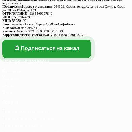
«ДрайвТент»
Юридический адрес организации:
644009, Омская область, г.о. город Омск, г. Омск,
ул. 20 лет РККА, д. 179
ОГРН/ОГРНИП:
1265500007849
ИНН:
5503284439
КПП:
550301001
Банк:
Филиал «Новосибирский» АО «Альфа-Банк»
БИК банка:
045004774
Расчетный счет:
40702810223050017529
Корреспондентский счет банка:
30101810600000000774
📺 Подписаться на канал
Основные разделы
Главная
Каталог
О нас
Блог
Услуги
Термосумка на заказ
Тарпаулиновые пологи
Торговые палатки