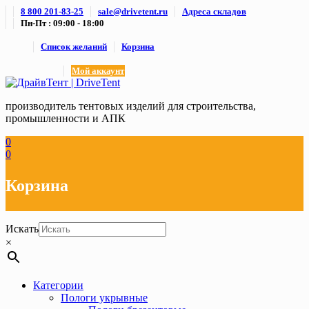
Skip
8 800 201-83-25
sale@drivetent.ru
Адреса складов
to
Пн-Пт : 09:00 - 18:00
content
Список желаний
Корзина
Мой аккаунт
производитель тентовых изделий для строительства,
промышленности и АПК
0
0
Корзина
Искать
×
Категории
Пологи укрывные