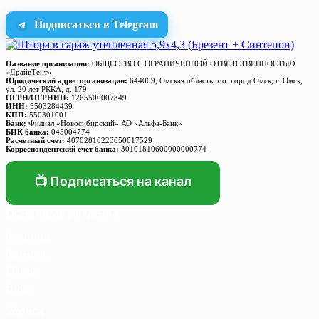
Подписаться в Telegram
Название организации:
ОБЩЕСТВО С ОГРАНИЧЕННОЙ ОТВЕТСТВЕННОСТЬЮ
«ДрайвТент»
Юридический адрес организации:
644009, Омская область, г.о. город Омск, г. Омск,
ул. 20 лет РККА, д. 179
ОГРН/ОГРНИП:
1265500007849
ИНН:
5503284439
КПП:
550301001
Банк:
Филиал «Новосибирский» АО «Альфа-Банк»
БИК банка:
045004774
Расчетный счет:
40702810223050017529
Корреспондентский счет банка:
30101810600000000774
📺 Подписаться на канал
Основные разделы
Главная
Каталог
О нас
Блог
Услуги