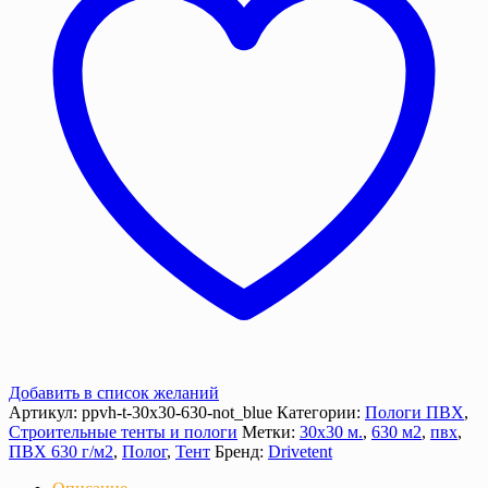
м2),
630
г/
м²
с
люверсами
Добавить в список желаний
Артикул:
ppvh-t-30х30-630-not_blue
Категории:
Пологи ПВХ
,
Строительные тенты и пологи
Метки:
30х30 м.
,
630 м2
,
пвх
,
ПВХ 630 г/м2
,
Полог
,
Тент
Бренд:
Drivetent