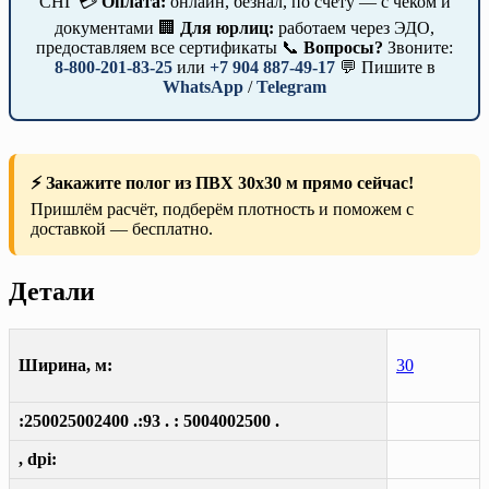
СНГ 💳
Оплата:
онлайн, безнал, по счёту — с чеком и
документами 🏢
Для юрлиц:
работаем через ЭДО,
предоставляем все сертификаты 📞
Вопросы?
Звоните:
8-800-201-83-25
или
+7 904 887-49-17
💬 Пишите в
WhatsApp
/
Telegram
⚡ Закажите полог из ПВХ 30х30 м прямо сейчас!
Пришлём расчёт, подберём плотность и поможем с
доставкой — бесплатно.
Детали
Ширина, м:
30
:250025002400 .:93 . : 5004002500 .
, dpi: