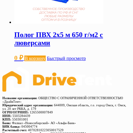
Полог ПВХ 2х5 м 650 г/м2 с
люверсами
0
₽
В корзину
Быстрый просмотр
Название организации:
ОБЩЕСТВО С ОГРАНИЧЕННОЙ ОТВЕТСТВЕННОСТЬЮ
«ДрайвТент»
Юридический адрес организации:
644009, Омская область, г.о. город Омск, г. Омск,
ул. 20 лет РККА, д. 179
ОГРН/ОГРНИП:
1265500007849
ИНН:
5503284439
КПП:
550301001
Банк:
Филиал «Новосибирский» АО «Альфа-Банк»
БИК банка:
045004774
Расчетный счет:
40702810223050017529