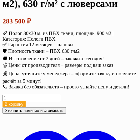
м2), 630 г/м² с люверсами
283 500
₽
📏 Полог 30х30 м. из ПВХ ткани, площадь: 900 м2 |
Категория: Пологи ПВХ
✅ Гарантия 12 месяцев – на швы
🛡️ Плотность ткани – ПВХ 630 г/м2
🚚 Изготовление от 2 дней – закажите сегодня!
💰 Цены от производителя – размеры под ваш заказ
💰 Цена: уточните у менеджера – оформите заявку и получите
расчёт за 5 минут!
📞 Заявка без обязательств – просто узнайте цену и детали!
Количество
товара
В корзину
Полог
Уточнить наличие и стоимость
тент
ПВХ
30х30
м.
(900