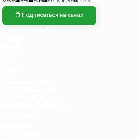
Корреспондентский счет банка:
30101810600000000774
📺 Подписаться на канал
Основные разделы
Главная
Каталог
О нас
Блог
Услуги
Термосумка на заказ
Тарпаулиновые пологи
Торговые палатки
Собственное производство
Личный кабинет
Мой аккаунт
Список желаний