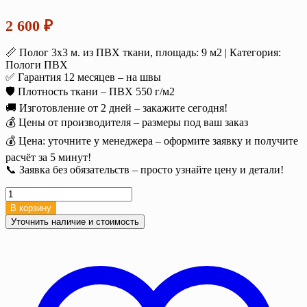
2 600
₽
📏 Полог 3х3 м. из ПВХ ткани, площадь: 9 м2 | Категория:
Пологи ПВХ
✅ Гарантия 12 месяцев – на швы
🛡️ Плотность ткани – ПВХ 550 г/м2
🚚 Изготовление от 2 дней – закажите сегодня!
💰 Цены от производителя – размеры под ваш заказ
💰 Цена: уточните у менеджера – оформите заявку и получите
расчёт за 5 минут!
📞 Заявка без обязательств – просто узнайте цену и детали!
Количество
товара
В корзину
Полог
Уточнить наличие и стоимость
тент
ПВХ
3х3
м.
(9
м2),
550