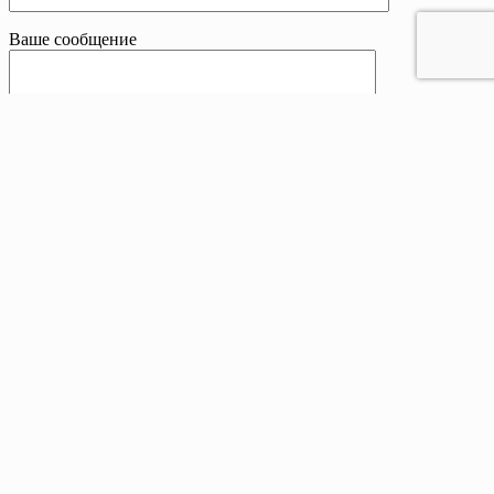
Ваше сообщение
Контакты
Телефон:
8 800 201-83-25
Email:
sale@drivetent.ru
Адрес:
г. Тюмень ул. Курортная, 43, офис 12, 2 этаж
Режим работы:
Пн-Пт : 09:00 - 18:00