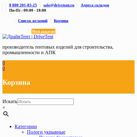
Skip
8 800 201-83-25
sale@drivetent.ru
Адреса складов
to
Пн-Пт : 09:00 - 18:00
content
Список желаний
Корзина
Мой аккаунт
производитель тентовых изделий для строительства,
промышленности и АПК
0
0
Корзина
Искать
×
Категории
Пологи укрывные