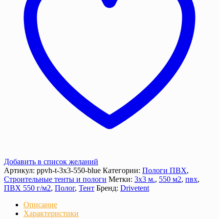
г/
м²
с
люверсами
Добавить в список желаний
Артикул:
ppvh-t-3х3-550-blue
Категории:
Пологи ПВХ
,
Строительные тенты и пологи
Метки:
3х3 м.
,
550 м2
,
пвх
,
ПВХ 550 г/м2
,
Полог
,
Тент
Бренд:
Drivetent
Описание
Характеристики