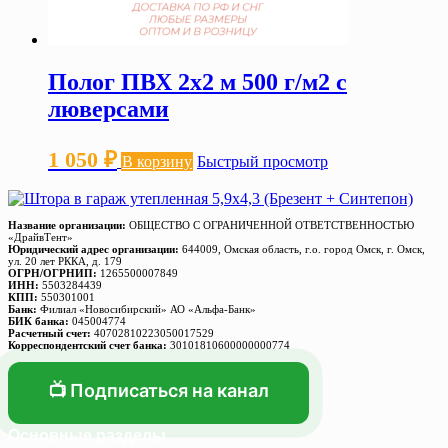
Полог ПВХ 2х2 м 500 г/м2 с
люверсами
1 050
₽
В корзину
Быстрый просмотр
Название организации:
ОБЩЕСТВО С ОГРАНИЧЕННОЙ ОТВЕТСТВЕННОСТЬЮ
«ДрайвТент»
Юридический адрес организации:
644009, Омская область, г.о. город Омск, г. Омск,
ул. 20 лет РККА, д. 179
ОГРН/ОГРНИП:
1265500007849
ИНН:
5503284439
КПП:
550301001
Банк:
Филиал «Новосибирский» АО «Альфа-Банк»
БИК банка:
045004774
Расчетный счет:
40702810223050017529
Корреспондентский счет банка:
30101810600000000774
📺 Подписаться на канал
Основные разделы