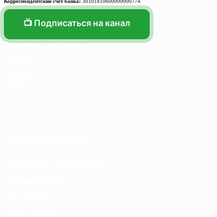
Корреспондентский счет банка:
30101810600000000774
📺 Подписаться на канал
Основные разделы
Главная
Каталог
О нас
Блог
Услуги
Термосумка на заказ
Тарпаулиновые пологи
Торговые палатки
Собственное производство
Личный кабинет
Мой аккаунт
Список желаний