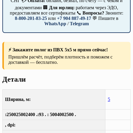
СНГ 💳
Оплата:
онлайн, безнал, по счёту — с чеком и
документами 🏢
Для юрлиц:
работаем через ЭДО,
предоставляем все сертификаты 📞
Вопросы?
Звоните:
8-800-201-83-25
или
+7 904 887-49-17
💬 Пишите в
WhatsApp
/
Telegram
⚡ Закажите полог из ПВХ 5х5 м прямо сейчас!
Пришлём расчёт, подберём плотность и поможем с
доставкой — бесплатно.
Детали
Ширина, м:
5
:250025002400 .:93 . : 5004002500 .
, dpi: