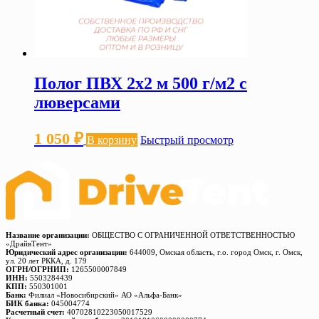
Полог ПВХ 2х2 м 500 г/м2 с
люверсами
1 050
₽
В корзину
Быстрый просмотр
Название организации:
ОБЩЕСТВО С ОГРАНИЧЕННОЙ ОТВЕТСТВЕННОСТЬЮ
«ДрайвТент»
Юридический адрес организации:
644009, Омская область, г.о. город Омск, г. Омск,
ул. 20 лет РККА, д. 179
ОГРН/ОГРНИП:
1265500007849
ИНН:
5503284439
КПП:
550301001
Банк:
Филиал «Новосибирский» АО «Альфа-Банк»
БИК банка:
045004774
Расчетный счет:
40702810223050017529