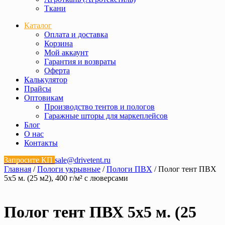
Ткани
Каталог
Оплата и доставка
Корзина
Мой аккаунт
Гарантия и возвраты
Оферта
Калькулятор
Прайсы
Оптовикам
Производство тентов и пологов
Гаражные шторы для маркеплейсов
Блог
О нас
Контакты
Запросите КП
sale@drivetent.ru
Главная
/
Пологи укрывные
/
Пологи ПВХ
/ Полог тент ПВХ
5х5 м. (25 м2), 400 г/м² с люверсами
Полог тент ПВХ 5х5 м. (25