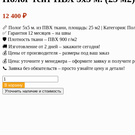
12 400
₽
📏 Полог 5х5 м. из ПВХ ткани, площадь: 25 м2 | Категория: П
✅ Гарантия 12 месяцев – на швы
🛡️ Плотность ткани – ПВХ 900 г/м2
🚚 Изготовление от 2 дней – закажите сегодня!
💰 Цены от производителя – размеры под ваш заказ
💰 Цена: уточните у менеджера – оформите заявку и получите р
📞 Заявка без обязательств – просто узнайте цену и детали!
Количество
товара
В корзину
Полог
Уточнить наличие и стоимость
тент
ПВХ
5х5
м.
(25
м2),
900
г/