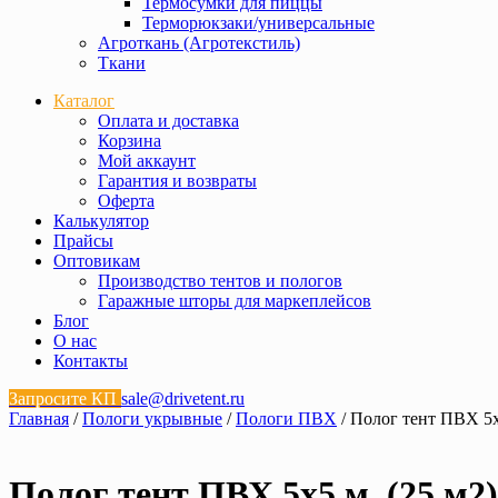
Термосумки для пиццы
Терморюкзаки/универсальные
Агроткань (Агротекстиль)
Ткани
Каталог
Оплата и доставка
Корзина
Мой аккаунт
Гарантия и возвраты
Оферта
Калькулятор
Прайсы
Оптовикам
Производство тентов и пологов
Гаражные шторы для маркеплейсов
Блог
О нас
Контакты
Запросите КП
sale@drivetent.ru
Главная
/
Пологи укрывные
/
Пологи ПВХ
/ Полог тент ПВХ 5х5
Полог тент ПВХ 5х5 м. (25 м2)