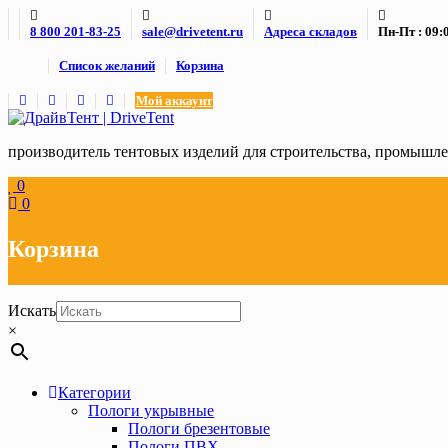
Skip
8 800 201-83-25
sale@drivetent.ru
Адреса складов
Пн-Пт : 09:0
to
content
Список желаний
Корзина
Мой аккаунт
производитель тентовых изделий для строительства, промыш
0
0
Корзина
Искать
×
Категории
Пологи укрывные
Пологи брезентовые
Пологи ПВХ