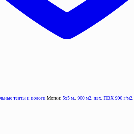
льные тенты и пологи
Метки:
5х5 м.
,
900 м2
,
пвх
,
ПВХ 900 г/м2