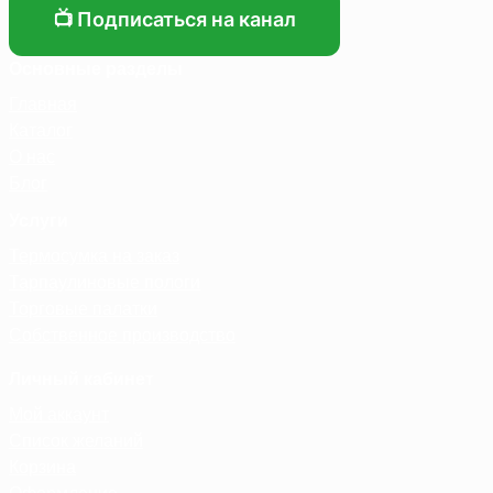
📺 Подписаться на канал
Основные разделы
Главная
Каталог
О нас
Блог
Услуги
Термосумка на заказ
Тарпаулиновые пологи
Торговые палатки
Собственное производство
Личный кабинет
Мой аккаунт
Список желаний
Корзина