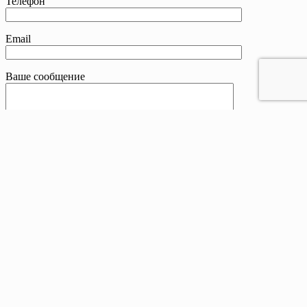
Телефон
Email
Ваше сообщение
Контакты
Телефон:
8 800 201-83-25
Email:
sale@drivetent.ru