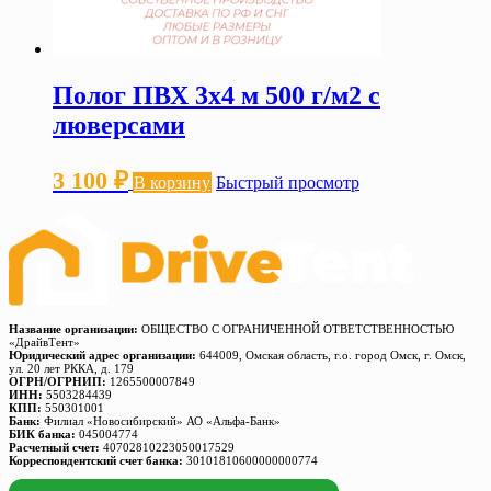
Полог ПВХ 3х4 м 500 г/м2 с
люверсами
3 100
₽
В корзину
Быстрый просмотр
Название организации:
ОБЩЕСТВО С ОГРАНИЧЕННОЙ ОТВЕТСТВЕННОСТЬЮ
«ДрайвТент»
Юридический адрес организации:
644009, Омская область, г.о. город Омск, г. Омск,
ул. 20 лет РККА, д. 179
ОГРН/ОГРНИП:
1265500007849
ИНН:
5503284439
КПП:
550301001
Банк:
Филиал «Новосибирский» АО «Альфа-Банк»
БИК банка:
045004774
Расчетный счет:
40702810223050017529
Корреспондентский счет банка:
30101810600000000774