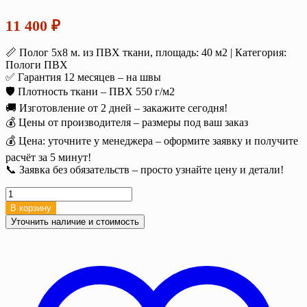
11 400
₽
📏 Полог 5х8 м. из ПВХ ткани, площадь: 40 м2 | Категория:
Пологи ПВХ
✅ Гарантия 12 месяцев – на швы
🛡️ Плотность ткани – ПВХ 550 г/м2
🚚 Изготовление от 2 дней – закажите сегодня!
💰 Цены от производителя – размеры под ваш заказ
💰 Цена: уточните у менеджера – оформите заявку и получите
расчёт за 5 минут!
📞 Заявка без обязательств – просто узнайте цену и детали!
Количество
товара
В корзину
Полог
Уточнить наличие и стоимость
тент
ПВХ
5х8
м.
(40
м2),
550