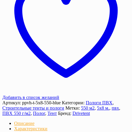
г/
м²
с
люверсами
Добавить в список желаний
Артикул:
ppvh-t-5х8-550-blue
Категории:
Пологи ПВХ
,
Строительные тенты и пологи
Метки:
550 м2
,
5х8 м.
,
пвх
,
ПВХ 550 г/м2
,
Полог
,
Тент
Бренд:
Drivetent
Описание
Характеристики