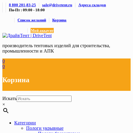
Skip
8 800 201-83-25
sale@drivetent.ru
Адреса складов
to
Пн-Пт : 09:00 - 18:00
content
Список желаний
Корзина
Мой аккаунт
производитель тентовых изделий для строительства,
промышленности и АПК
0
0
Корзина
Искать
×
Категории
Пологи укрывные