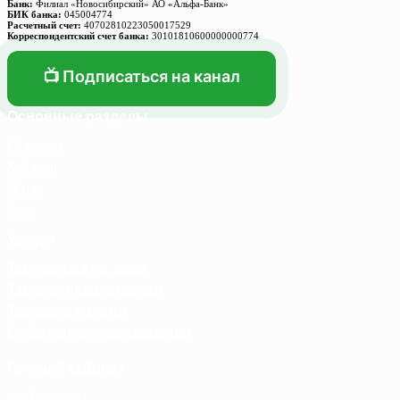
Банк:
Филиал «Новосибирский» АО «Альфа-Банк»
БИК банка:
045004774
Расчетный счет:
40702810223050017529
Корреспондентский счет банка:
30101810600000000774
📺 Подписаться на канал
Основные разделы
Главная
Каталог
О нас
Блог
Услуги
Термосумка на заказ
Тарпаулиновые пологи
Торговые палатки
Собственное производство
Личный кабинет
Мой аккаунт