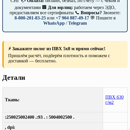
СНГ 💳
Оплата:
онлайн, безнал, по счёту — с чеком и
документами 🏢
Для юрлиц:
работаем через ЭДО,
предоставляем все сертификаты 📞
Вопросы?
Звоните:
8-800-201-83-25
или
+7 904 887-49-17
💬 Пишите в
WhatsApp
/
Telegram
⚡ Закажите полог из ПВХ 5х8 м прямо сейчас!
Пришлём расчёт, подберём плотность и поможем с
доставкой — бесплатно.
Детали
ПВХ 630
Ткань:
г/м2
:250025002400 .:93 . : 5004002500 .
, dpi: