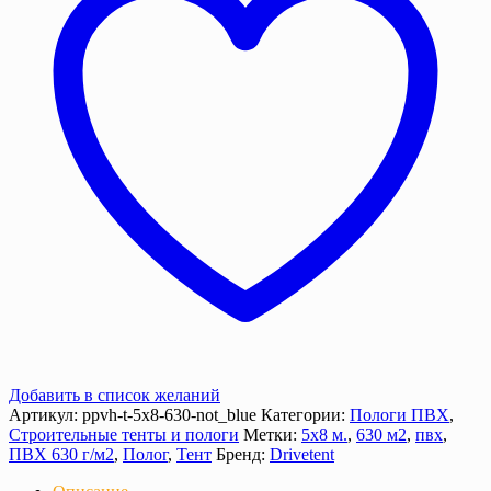
м2),
630
г/
м²
с
люверсами
Добавить в список желаний
Артикул:
ppvh-t-5х8-630-not_blue
Категории:
Пологи ПВХ
,
Строительные тенты и пологи
Метки:
5х8 м.
,
630 м2
,
пвх
,
ПВХ 630 г/м2
,
Полог
,
Тент
Бренд:
Drivetent