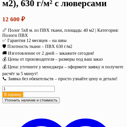
м2), 630 г/м² с люверсами
12 600
₽
📏 Полог 5х8 м. из ПВХ ткани, площадь: 40 м2 | Категория:
Пологи ПВХ
✅ Гарантия 12 месяцев – на швы
🛡️ Плотность ткани – ПВХ 630 г/м2
🚚 Изготовление от 2 дней – закажите сегодня!
💰 Цены от производителя – размеры под ваш заказ
💰 Цена: уточните у менеджера – оформите заявку и получите
расчёт за 5 минут!
📞 Заявка без обязательств – просто узнайте цену и детали!
Количество
товара
В корзину
Полог
Уточнить наличие и стоимость
тент
ПВХ
5х8
м.
(40