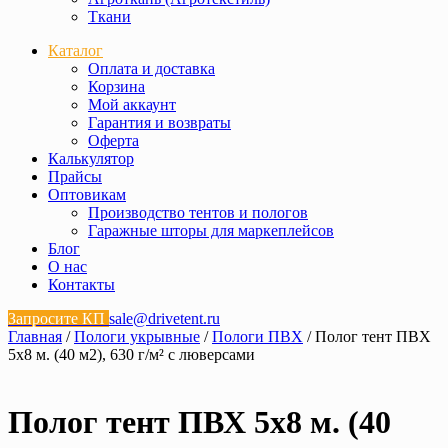
Ткани
Каталог
Оплата и доставка
Корзина
Мой аккаунт
Гарантия и возвраты
Оферта
Калькулятор
Прайсы
Оптовикам
Производство тентов и пологов
Гаражные шторы для маркеплейсов
Блог
О нас
Контакты
Запросите КП
sale@drivetent.ru
Главная
/
Пологи укрывные
/
Пологи ПВХ
/ Полог тент ПВХ
5х8 м. (40 м2), 630 г/м² с люверсами
Полог тент ПВХ 5х8 м. (40