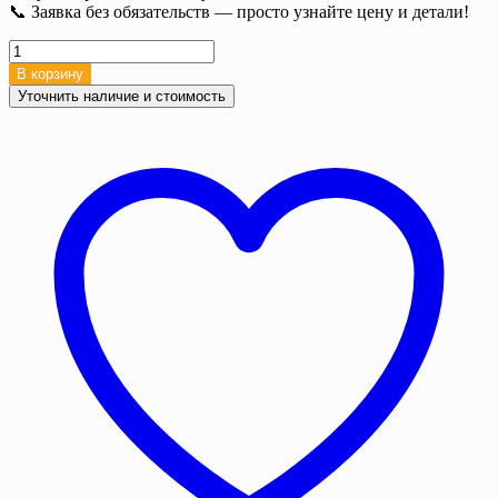
📞 Заявка без обязательств — просто узнайте цену и детали!
Количество
товара
В корзину
Полог
Уточнить наличие и стоимость
брезентовый
укрывной,
4х8
м,
Брезент
ОП,
360/400
г/
м²