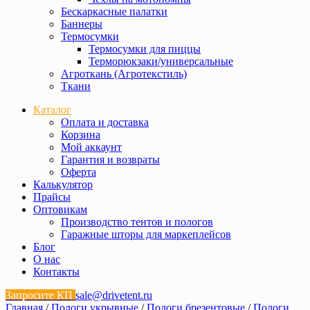
Бескаркасные палатки
Баннеры
Термосумки
Термосумки для пиццы
Терморюкзаки/универсальные
Агроткань (Агротекстиль)
Ткани
Каталог
Оплата и доставка
Корзина
Мой аккаунт
Гарантия и возвраты
Оферта
Калькулятор
Прайсы
Оптовикам
Производство тентов и пологов
Гаражные шторы для маркеплейсов
Блог
О нас
Контакты
Запросите КП
sale@drivetent.ru
Главная
/
Пологи укрывные
/
Пологи брезентовые
/
Пологи