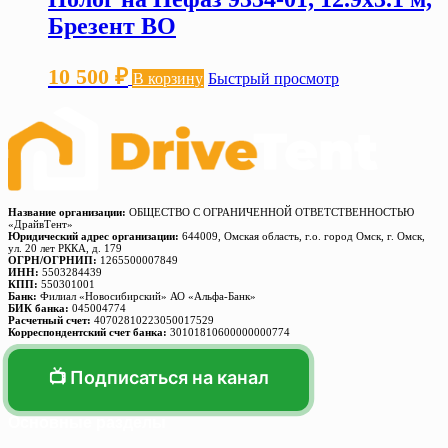
Брезент ВО
10 500
₽
В корзину
Быстрый просмотр
Название организации:
ОБЩЕСТВО С ОГРАНИЧЕННОЙ ОТВЕТСТВЕННОСТЬЮ
«ДрайвТент»
Юридический адрес организации:
644009, Омская область, г.о. город Омск, г. Омск,
ул. 20 лет РККА, д. 179
ОГРН/ОГРНИП:
1265500007849
ИНН:
5503284439
КПП:
550301001
Банк:
Филиал «Новосибирский» АО «Альфа-Банк»
БИК банка:
045004774
Расчетный счет:
40702810223050017529
Корреспондентский счет банка:
30101810600000000774
📺 Подписаться на канал
Основные разделы