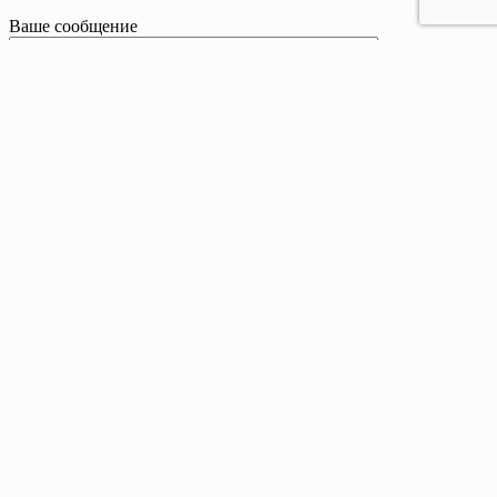
Ваше сообщение
Контакты
Телефон:
8 800 201-83-25
Email:
sale@drivetent.ru
Адрес:
г. Тюмень ул. Курортная, 43, офис 12, 2 этаж
Режим работы:
Пн-Пт : 09:00 - 18:00
Copyright © All Right Reserved