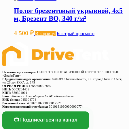
Полог брезентовый укрывной, 4х5
м, Брезент ВО, 340 г/м²
4 500
₽
В корзину
Быстрый просмотр
Название организации:
ОБЩЕСТВО С ОГРАНИЧЕННОЙ ОТВЕТСТВЕННОСТЬЮ
«ДрайвТент»
Юридический адрес организации:
644009, Омская область, г.о. город Омск, г. Омск,
ул. 20 лет РККА, д. 179
ОГРН/ОГРНИП:
1265500007849
ИНН:
5503284439
КПП:
550301001
Банк:
Филиал «Новосибирский» АО «Альфа-Банк»
БИК банка:
045004774
Расчетный счет:
40702810223050017529
Корреспондентский счет банка:
30101810600000000774
📺 Подписаться на канал