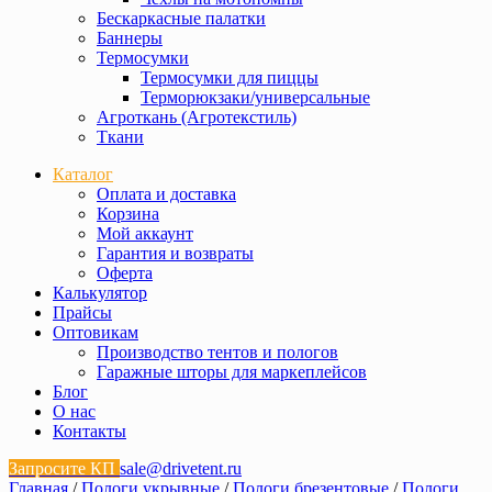
Бескаркасные палатки
Баннеры
Термосумки
Термосумки для пиццы
Терморюкзаки/универсальные
Агроткань (Агротекстиль)
Ткани
Каталог
Оплата и доставка
Корзина
Мой аккаунт
Гарантия и возвраты
Оферта
Калькулятор
Прайсы
Оптовикам
Производство тентов и пологов
Гаражные шторы для маркеплейсов
Блог
О нас
Контакты
Запросите КП
sale@drivetent.ru
Главная
/
Пологи укрывные
/
Пологи брезентовые
/
Пологи