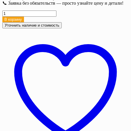
📞 Заявка без обязательств — просто узнайте цену и детали!
Количество
товара
В корзину
Полог
Уточнить наличие и стоимость
брезентовый
укрывной,
5х8
м,
Брезент
ОП,
360/400
г/
м²