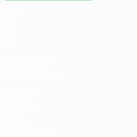
Основные разделы
Главная
Каталог
О нас
Блог
Услуги
Термосумка на заказ
Тарпаулиновые пологи
Торговые палатки
Собственное производство
Личный кабинет
Мой аккаунт
Список желаний
Корзина
Оформление
Правовая информация