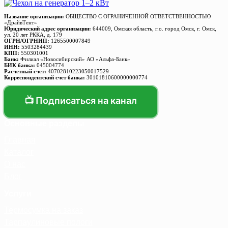
Название организации:
ОБЩЕСТВО С ОГРАНИЧЕННОЙ ОТВЕТСТВЕННОСТЬЮ
«ДрайвТент»
Юридический адрес организации:
644009, Омская область, г.о. город Омск, г. Омск,
ул. 20 лет РККА, д. 179
ОГРН/ОГРНИП:
1265500007849
ИНН:
5503284439
КПП:
550301001
Банк:
Филиал «Новосибирский» АО «Альфа-Банк»
БИК банка:
045004774
Расчетный счет:
40702810223050017529
Корреспондентский счет банка:
30101810600000000774
📺 Подписаться на канал
Основные разделы
Главная
Каталог
О нас
Блог
Услуги
Термосумка на заказ
Тарпаулиновые пологи