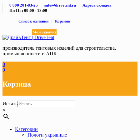
Skip
8 800 201-83-25
sale@drivetent.ru
Адреса складов
to
Пн-Пт : 09:00 - 18:00
content
Список желаний
Корзина
Мой аккаунт
производитель тентовых изделий для строительства,
промышленности и АПК
0
0
Корзина
Искать
×
Категории
Пологи укрывные