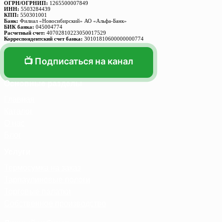
ОГРН/ОГРНИП:
1265500007849
ИНН:
5503284439
КПП:
550301001
Банк:
Филиал «Новосибирский» АО «Альфа-Банк»
БИК банка:
045004774
Расчетный счет:
40702810223050017529
Корреспондентский счет банка:
30101810600000000774
📺 Подписаться на канал
Основные разделы
Главная
Каталог
О нас
Блог
Услуги
Термосумка на заказ
Тарпаулиновые пологи
Торговые палатки
Собственное производство