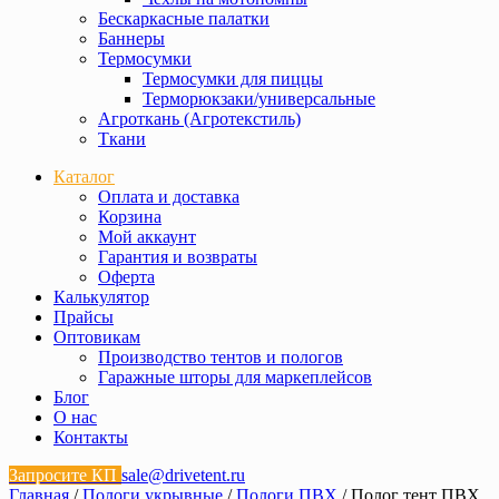
Бескаркасные палатки
Баннеры
Термосумки
Термосумки для пиццы
Терморюкзаки/универсальные
Агроткань (Агротекстиль)
Ткани
Каталог
Оплата и доставка
Корзина
Мой аккаунт
Гарантия и возвраты
Оферта
Калькулятор
Прайсы
Оптовикам
Производство тентов и пологов
Гаражные шторы для маркеплейсов
Блог
О нас
Контакты
Запросите КП
sale@drivetent.ru
Главная
/
Пологи укрывные
/
Пологи ПВХ
/ Полог тент ПВХ