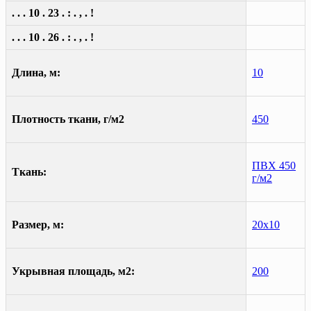
. . . 10 . 23 . : . , . !
. . . 10 . 26 . : . , . !
Длина, м:
10
Плотность ткани, г/м2
450
ПВХ 450
Ткань:
г/м2
Размер, м:
20х10
Укрывная площадь, м2:
200