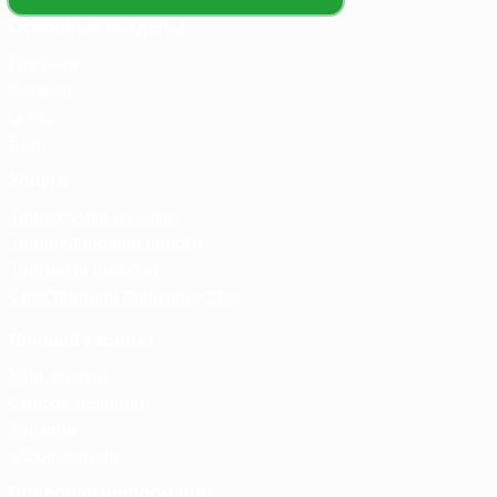
Основные разделы
Главная
Каталог
О нас
Блог
Услуги
Термосумка на заказ
Тарпаулиновые пологи
Торговые палатки
Собственное производство
Личный кабинет
Мой аккаунт
Список желаний
Корзина
Оформление
Правовая информация