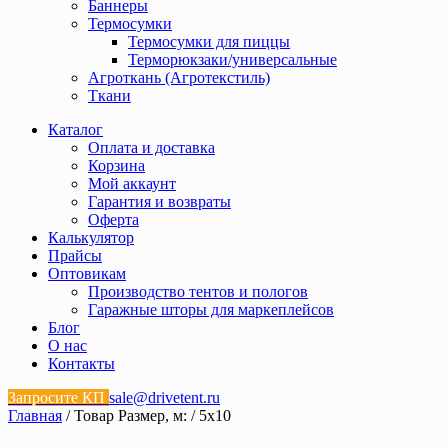
Баннеры
Термосумки
Термосумки для пиццы
Терморюкзаки/универсальные
Агроткань (Агротекстиль)
Ткани
Каталог
Оплата и доставка
Корзина
Мой аккаунт
Гарантия и возвраты
Оферта
Калькулятор
Прайсы
Оптовикам
Производство тентов и пологов
Гаражные шторы для маркеплейсов
Блог
О нас
Контакты
Запросите КП
sale@drivetent.ru
Главная
/ Товар Размер, м: / 5х10