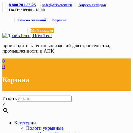
Skip
8 800 201-83-25
sale@drivetent.ru
Адреса складов
to
Пн-Пт : 09:00 - 18:00
content
Список желаний
Корзина
Мой аккаунт
производитель тентовых изделий для строительства,
промышленности и АПК
0
0
Корзина
Искать
×
Категории
Пологи укрывные