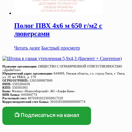
Полог ПВХ 4х6 м 650 г/м2 с
люверсами
Читать далее
Быстрый просмотр
Название организации:
ОБЩЕСТВО С ОГРАНИЧЕННОЙ ОТВЕТСТВЕННОСТЬЮ
«ДрайвТент»
Юридический адрес организации:
644009, Омская область, г.о. город Омск, г. Омск,
ул. 20 лет РККА, д. 179
ОГРН/ОГРНИП:
1265500007849
ИНН:
5503284439
КПП:
550301001
Банк:
Филиал «Новосибирский» АО «Альфа-Банк»
БИК банка:
045004774
Расчетный счет:
40702810223050017529
Корреспондентский счет банка:
30101810600000000774
📺 Подписаться на канал
Основные разделы