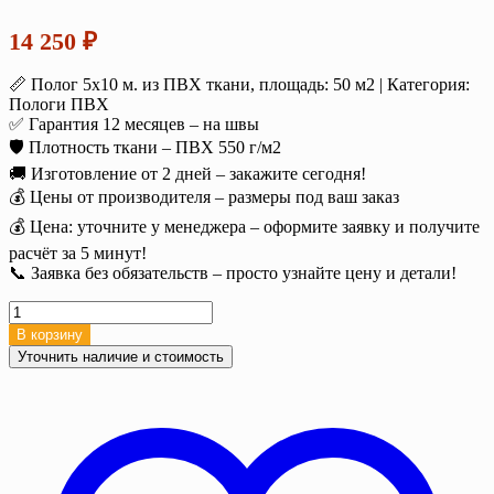
14 250
₽
📏 Полог 5х10 м. из ПВХ ткани, площадь: 50 м2 | Категория:
Пологи ПВХ
✅ Гарантия 12 месяцев – на швы
🛡️ Плотность ткани – ПВХ 550 г/м2
🚚 Изготовление от 2 дней – закажите сегодня!
💰 Цены от производителя – размеры под ваш заказ
💰 Цена: уточните у менеджера – оформите заявку и получите
расчёт за 5 минут!
📞 Заявка без обязательств – просто узнайте цену и детали!
Количество
товара
В корзину
Полог
Уточнить наличие и стоимость
тент
ПВХ
5х10
м.
(50
м2),
550