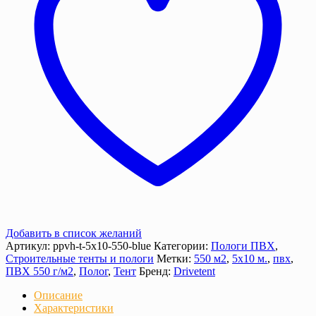
г/
м²
с
люверсами
Добавить в список желаний
Артикул:
ppvh-t-5х10-550-blue
Категории:
Пологи ПВХ
,
Строительные тенты и пологи
Метки:
550 м2
,
5х10 м.
,
пвх
,
ПВХ 550 г/м2
,
Полог
,
Тент
Бренд:
Drivetent
Описание
Характеристики