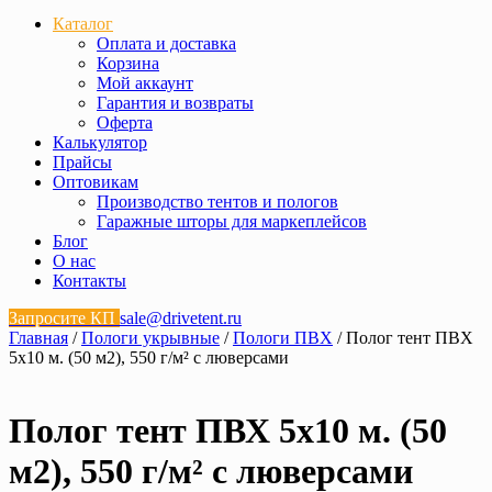
Каталог
Оплата и доставка
Корзина
Мой аккаунт
Гарантия и возвраты
Оферта
Калькулятор
Прайсы
Оптовикам
Производство тентов и пологов
Гаражные шторы для маркеплейсов
Блог
О нас
Контакты
Запросите КП
sale@drivetent.ru
Главная
/
Пологи укрывные
/
Пологи ПВХ
/ Полог тент ПВХ
5х10 м. (50 м2), 550 г/м² с люверсами
Полог тент ПВХ 5х10 м. (50
м2), 550 г/м² с люверсами