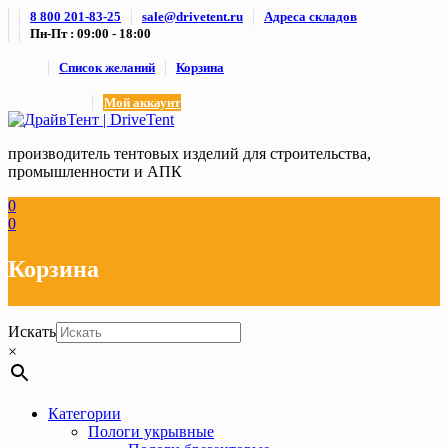
Skip
8 800 201-83-25
sale@drivetent.ru
Адреса складов
to
Пн-Пт : 09:00 - 18:00
content
Список желаний
Корзина
Мой аккаунт
производитель тентовых изделий для строительства,
промышленности и АПК
0
0
Корзина
Искать
×
Категории
Пологи укрывные