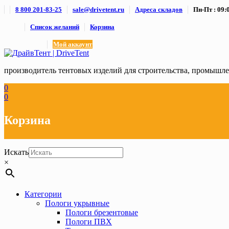
Skip
8 800 201-83-25
sale@drivetent.ru
Адреса складов
Пн-Пт : 09:0
to
content
Список желаний
Корзина
Мой аккаунт
производитель тентовых изделий для строительства, промыш
0
0
Корзина
Искать
×
Категории
Пологи укрывные
Пологи брезентовые
Пологи ПВХ