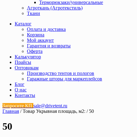
Терморюкзаки/универсальные
Агроткань (Агротекстиль)
Ткани
Каталог
Оплата и доставка
Корзина
Мой аккаунт
Гарантия и возвраты
Оферта
Калькулятор
Прайсы
Оптовикам
Производство тентов и пологов
Гаражные шторы для маркеплейсов
Блог
О нас
Контакты
Запросите КП
sale@drivetent.ru
Главная
/ Товар Укрывная площадь, м2: / 50
50