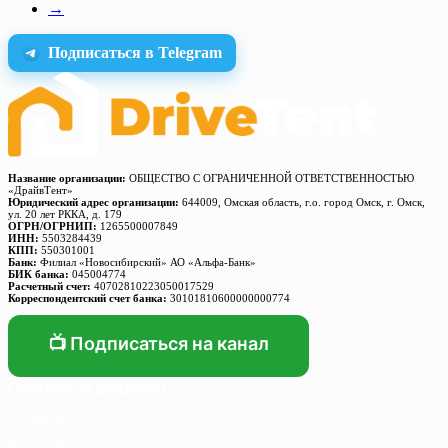
→
Подписаться в Telegram
Название организации:
ОБЩЕСТВО С ОГРАНИЧЕННОЙ ОТВЕТСТВЕННОСТЬЮ
«ДрайвТент»
Юридический адрес организации:
644009, Омская область, г.о. город Омск, г. Омск,
ул. 20 лет РККА, д. 179
ОГРН/ОГРНИП:
1265500007849
ИНН:
5503284439
КПП:
550301001
Банк:
Филиал «Новосибирский» АО «Альфа-Банк»
БИК банка:
045004774
Расчетный счет:
40702810223050017529
Корреспондентский счет банка:
30101810600000000774
📺 Подписаться на канал
Основные разделы
Главная
Каталог