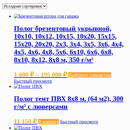
Полог брезентовый укрывной,
10х10, 10х12, 10х15, 10х20, 15х15,
15х20, 20х20, 2х3, 3х4, 3х5, 3х6, 4х4,
4х5, 4х6, 4х8, 5х6, 6х10, 6х6, 6х8,
8х10, 8х12, 8х8 м, 350 г/м²
Диапазон
Этот
1 600
₽
–
195 000
₽
Выберите параметры
товар
цен:
Быстрый просмотр
имеет
нескольк
1 600 ₽
вариаций
–
Полог тент ПВХ 8х8 м. (64 м2), 300
Опции
можно
195 000 ₽
г/м² с люверсами
выбрать
на
странице
11 150
₽
В корзину
Быстрый просмотр
товара.