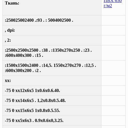
ПВХ 630
Ткань:
г/м2
:250025002400 .:93 . : 5004002500 .
, dpi:
, 2:
:2500x2500x2500 . :38 . :1350x270x250 . :23 .
:600x400x300 . :15 .
:1500x1500x2400 . :14,5. 1550x270x270 . :12,5 .
:600x300x200 . :2 .
xx:
-75 0 xx12x6x5 1x0.6x0.6.40.
-75 0 xx14x6x5 . 1,2x0.8x0.5.48.
-75 0 xx15x6x5 1x0.8x0.5.55.
-75 0 xx5x6x3 . 0.9x0.6x0,3.25.