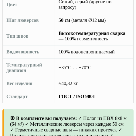
Синий, серый (другие по
Цвет
запросу)
Шаг люверсов
50 см
(металл Ø12 мм)
Высокотемпературная сварка
Тип швов
— 100% герметичность
Водоупорность
100% водонепроницаемый
Температурный
−35°C … +70°C
диапазон
Вес изделия
≈40,32 кг
Стандарт
ГОСТ / ISO 9001
🎯 В комплекте вы получаете:
✓ Полог из ПВХ 8х8 м
(64 м²) ✓ Металлические люверсы через каждые 50 см
✓ Герметичные сварные швы — никаких протечек ✓
Полная защита от дождя, снега, пыли и солнца ✓