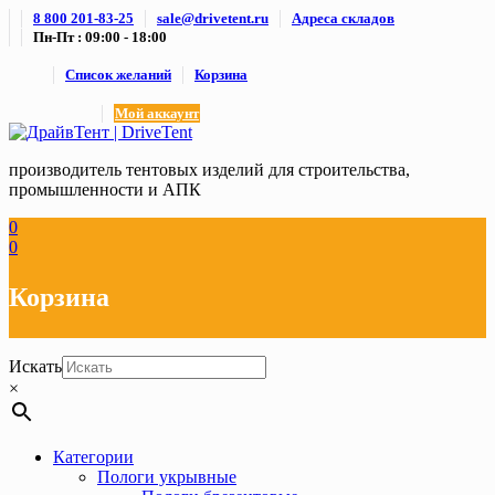
Skip
8 800 201-83-25
sale@drivetent.ru
Адреса складов
to
Пн-Пт : 09:00 - 18:00
content
Список желаний
Корзина
Мой аккаунт
производитель тентовых изделий для строительства,
промышленности и АПК
0
0
Корзина
Искать
×
Категории
Пологи укрывные