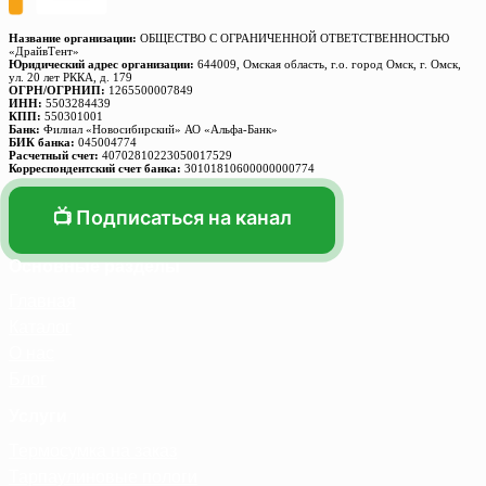
Название организации:
ОБЩЕСТВО С ОГРАНИЧЕННОЙ ОТВЕТСТВЕННОСТЬЮ
«ДрайвТент»
Юридический адрес организации:
644009, Омская область, г.о. город Омск, г. Омск,
ул. 20 лет РККА, д. 179
ОГРН/ОГРНИП:
1265500007849
ИНН:
5503284439
КПП:
550301001
Банк:
Филиал «Новосибирский» АО «Альфа-Банк»
БИК банка:
045004774
Расчетный счет:
40702810223050017529
Корреспондентский счет банка:
30101810600000000774
📺 Подписаться на канал
Основные разделы
Главная
Каталог
О нас
Блог
Услуги
Термосумка на заказ
Тарпаулиновые пологи