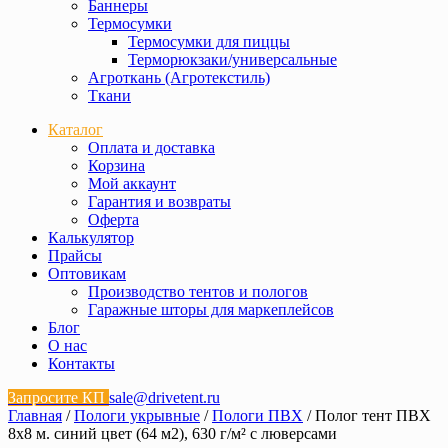
Баннеры
Термосумки
Термосумки для пиццы
Терморюкзаки/универсальные
Агроткань (Агротекстиль)
Ткани
Каталог
Оплата и доставка
Корзина
Мой аккаунт
Гарантия и возвраты
Оферта
Калькулятор
Прайсы
Оптовикам
Производство тентов и пологов
Гаражные шторы для маркеплейсов
Блог
О нас
Контакты
Запросите КП
sale@drivetent.ru
Главная
/
Пологи укрывные
/
Пологи ПВХ
/ Полог тент ПВХ
8х8 м. синий цвет (64 м2), 630 г/м² с люверсами