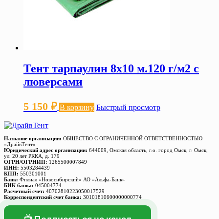
Тент тарпаулин 8х10 м.120 г/м2 с
люверсами
5 150
₽
В корзину
Быстрый просмотр
Название организации:
ОБЩЕСТВО С ОГРАНИЧЕННОЙ ОТВЕТСТВЕННОСТЬЮ
«ДрайвТент»
Юридический адрес организации:
644009, Омская область, г.о. город Омск, г. Омск,
ул. 20 лет РККА, д. 179
ОГРН/ОГРНИП:
1265500007849
ИНН:
5503284439
КПП:
550301001
Банк:
Филиал «Новосибирский» АО «Альфа-Банк»
БИК банка:
045004774
Расчетный счет:
40702810223050017529
Корреспондентский счет банка:
30101810600000000774