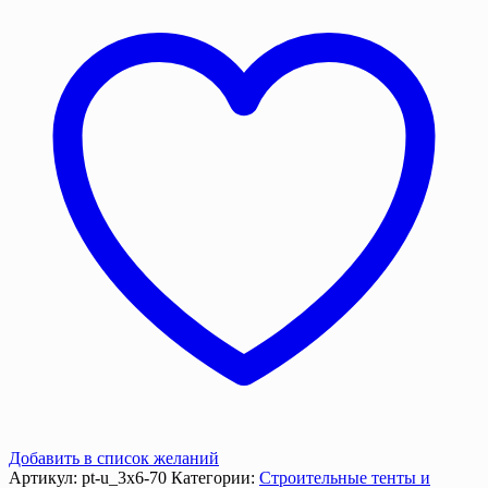
м.
70
г/
м2
усиленный
с
люверсами
Добавить в список желаний
Артикул:
pt-u_3х6-70
Категории:
Строительные тенты и