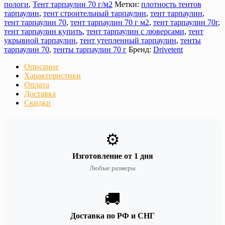
пологи
,
Тент тарпаулин 70 г/м2
Метки:
плотность тентов
тарпаулин
,
тент строительный тарпаулин
,
тент тарпаулин
,
тент тарпаулин 70
,
тент тарпаулин 70 г м2
,
тент тарпаулин 70г
,
тент тарпаулин купить
,
тент тарпаулин с люверсами
,
тент
укрывной тарпаулин
,
тент утепленный тарпаулин
,
тенты
тарпаулин 70
,
тенты тарпаулин 70 г
Бренд:
Drivetent
Описание
Характеристики
Оплата
Доставка
Скидки
⚙️
Изготовление от 1 дня
Любые размеры
🚚
Доставка по РФ и СНГ