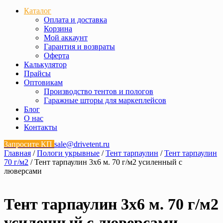
Каталог
Оплата и доставка
Корзина
Мой аккаунт
Гарантия и возвраты
Оферта
Калькулятор
Прайсы
Оптовикам
Производство тентов и пологов
Гаражные шторы для маркеплейсов
Блог
О нас
Контакты
Запросите КП
sale@drivetent.ru
Главная
/
Пологи укрывные
/
Тент тарпаулин
/
Тент тарпаулин
70 г/м2
/ Тент тарпаулин 3х6 м. 70 г/м2 усиленный с
люверсами
Тент тарпаулин 3х6 м. 70 г/м2
усиленный с люверсами