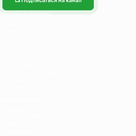
📺 Подписаться на канал
Основные разделы
Главная
Каталог
О нас
Блог
Услуги
Термосумка на заказ
Тарпаулиновые пологи
Торговые палатки
Собственное производство
Личный кабинет
Мой аккаунт
Список желаний
Корзина
Оформление