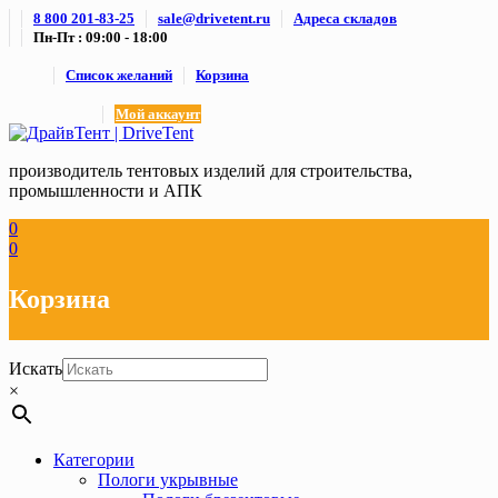
Skip
8 800 201-83-25
sale@drivetent.ru
Адреса складов
to
Пн-Пт : 09:00 - 18:00
content
Список желаний
Корзина
Мой аккаунт
производитель тентовых изделий для строительства,
промышленности и АПК
0
0
Корзина
Искать
×
Категории
Пологи укрывные