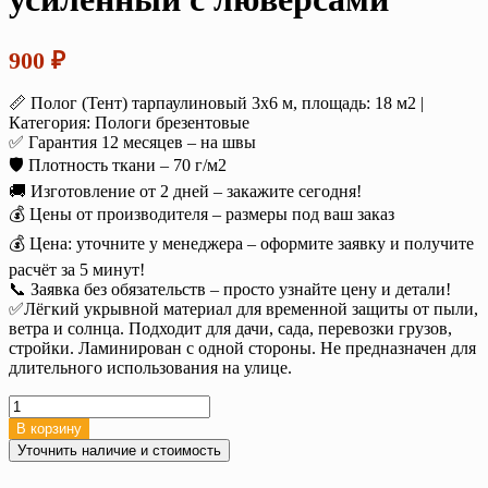
900
₽
📏 Полог (Тент) тарпаулиновый 3х6 м, площадь: 18 м2 |
Категория: Пологи брезентовые
✅ Гарантия 12 месяцев – на швы
🛡️ Плотность ткани – 70 г/м2
🚚 Изготовление от 2 дней – закажите сегодня!
💰 Цены от производителя – размеры под ваш заказ
💰 Цена: уточните у менеджера – оформите заявку и получите
расчёт за 5 минут!
📞 Заявка без обязательств – просто узнайте цену и детали!
✅Лёгкий укрывной материал для временной защиты от пыли,
ветра и солнца. Подходит для дачи, сада, перевозки грузов,
стройки. Ламинирован с одной стороны. Не предназначен для
длительного использования на улице.
Количество
товара
В корзину
Тент
Уточнить наличие и стоимость
тарпаулин
3х6