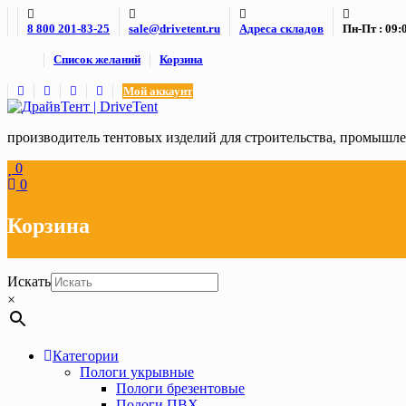
Skip
8 800 201-83-25
sale@drivetent.ru
Адреса складов
Пн-Пт : 09:0
to
content
Список желаний
Корзина
Мой аккаунт
производитель тентовых изделий для строительства, промыш
0
0
Корзина
Искать
×
Категории
Пологи укрывные
Пологи брезентовые
Пологи ПВХ