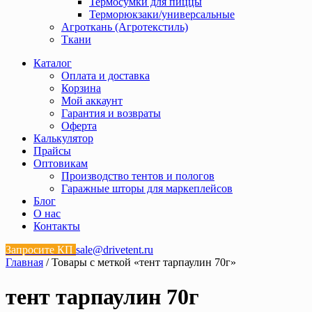
Термосумки для пиццы
Терморюкзаки/универсальные
Агроткань (Агротекстиль)
Ткани
Каталог
Оплата и доставка
Корзина
Мой аккаунт
Гарантия и возвраты
Оферта
Калькулятор
Прайсы
Оптовикам
Производство тентов и пологов
Гаражные шторы для маркеплейсов
Блог
О нас
Контакты
Запросите КП
sale@drivetent.ru
Главная
/ Товары с меткой «тент тарпаулин 70г»
тент тарпаулин 70г