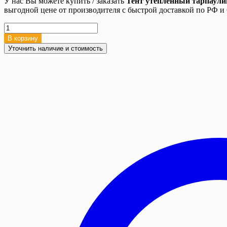
У нас Вы можете купить / заказать
Тент утепленный тарпаули
выгодной цене от производителя с быстрой доставкой по РФ 
Количество
товара
В корзину
Тент
Уточнить наличие и стоимость
утепленный
тарпаулин
220
гр./
м2,
5х6
м,
трехслойный
термомат
с
люверсами