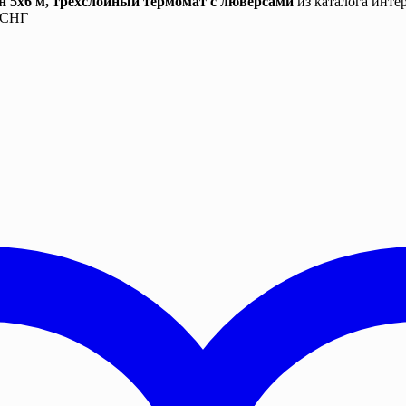
н 5х6 м, трехслойный термомат с люверсами
из каталога инте
и СНГ