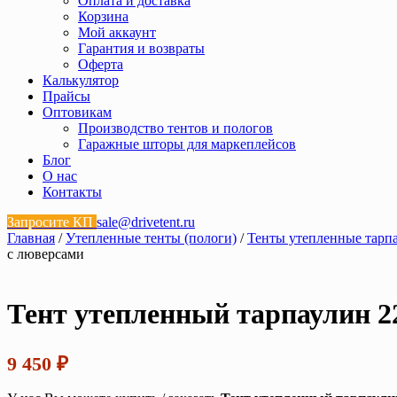
Оплата и доставка
Корзина
Мой аккаунт
Гарантия и возвраты
Оферта
Калькулятор
Прайсы
Оптовикам
Производство тентов и пологов
Гаражные шторы для маркеплейсов
Блог
О нас
Контакты
Запросите КП
sale@drivetent.ru
Главная
/
Утепленные тенты (пологи)
/
Тенты утепленные тарп
с люверсами
Тент утепленный тарпаулин 22
9 450
₽