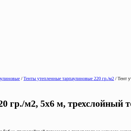
аулиновые
/
Тенты утепленные тарпаулиновые 220 гр./м2
/ Тент 
0 гр./м2, 5х6 м, трехслойный 