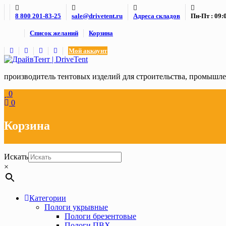
Skip
8 800 201-83-25
sale@drivetent.ru
Адреса складов
Пн-Пт : 09:0
to
content
Список желаний
Корзина
Мой аккаунт
производитель тентовых изделий для строительства, промыш
0
0
Корзина
Искать
×
Категории
Пологи укрывные
Пологи брезентовые
Пологи ПВХ