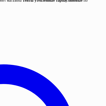
рнет магазина
Тенты утепленные тарпаулиновые
по