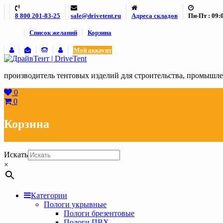
Skip
8 800 201-83-25
sale@drivetent.ru
Адреса складов
Пн-Пт : 09:0
to
content
Список желаний
Корзина
Мой аккаунт
производитель тентовых изделий для строительства, промыш
0
0
Корзина
Искать
×
Категории
Пологи укрывные
Пологи брезентовые
Пологи ПВХ