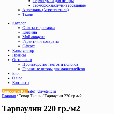
Термосумки для пиццы
Терморюкзаки/универсальные
Агроткань (Агротекстиль)
Ткани
Каталог
Оплата и доставка
Корзина
Мой аккаунт
Гарантия и возвраты
Оферта
Калькулятор
Прайсы
Оптовикам
Производство тентов и пологов
Гаражные шторы для маркеплейсов
Блог
О нас
Контакты
Запросите КП
sale@drivetent.ru
Главная
/ Товар Ткань: / Тарпаулин 220 гр./м2
Тарпаулин 220 гр./м2