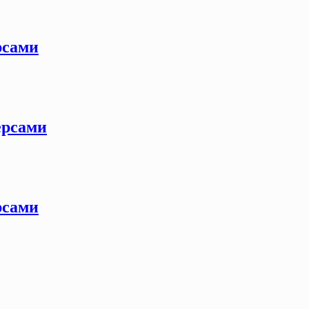
рсами
ерсами
рсами