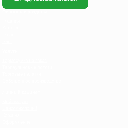
Основные разделы
Главная
Каталог
О нас
Блог
Услуги
Термосумка на заказ
Тарпаулиновые пологи
Торговые палатки
Собственное производство
Личный кабинет
Мой аккаунт
Список желаний
Корзина
Оформление