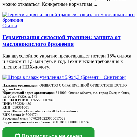
можно отказаться. Конкретные нормативы,...
Статьи
Герметизация силосной траншеи: защита от
маслянокислого брожения
Как двухслойное укрытие предотвращает потери 15% силоса
и экономит 1,5 млн руб. в год. Технические требования к
пленке и ПВХ-пологу.
Название организации:
ОБЩЕСТВО С ОГРАНИЧЕННОЙ ОТВЕТСТВЕННОСТЬЮ
«ДрайвТент»
Юридический адрес организации:
644009, Омская область, г.о. город Омск, г. Омск,
ул. 20 лет РККА, д. 179
ОГРН/ОГРНИП:
1265500007849
ИНН:
5503284439
КПП:
550301001
Банк:
Филиал «Новосибирский» АО «Альфа-Банк»
БИК банка:
045004774
Расчетный счет:
40702810223050017529
Корреспондентский счет банка:
30101810600000000774
📺 Подписаться на канал