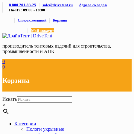
Skip
8 800 201-83-25
sale@drivetent.ru
Адреса складов
to
Пн-Пт : 09:00 - 18:00
content
Список желаний
Корзина
Мой аккаунт
производитель тентовых изделий для строительства,
промышленности и АПК
0
0
Корзина
Искать
×
Категории
Пологи укрывные