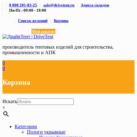
Skip
8 800 201-83-25
sale@drivetent.ru
Адреса складов
to
Пн-Пт : 09:00 - 18:00
content
Список желаний
Корзина
Мой аккаунт
производитель тентовых изделий для строительства,
промышленности и АПК
0
0
Корзина
Искать
×
Категории
Пологи укрывные