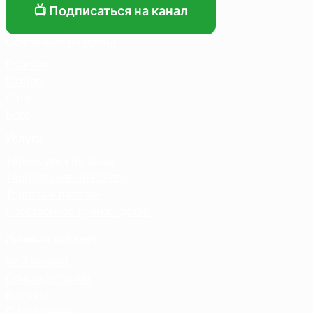
📺 Подписаться на канал
Основные разделы
Главная
Каталог
О нас
Блог
Услуги
Термосумка на заказ
Тарпаулиновые пологи
Торговые палатки
Собственное производство
Личный кабинет
Мой аккаунт
Список желаний
Корзина
Оформление