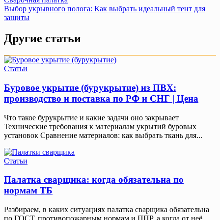
Навигация
Выбор укрывного полога: Как выбрать идеальный тент для
по
защиты
записям
Другие статьи
Статьи
Буровое укрытие (бурукрытие) из ПВХ:
производство и поставка по РФ и СНГ | Цена
Что такое бурукрытие и какие задачи оно закрывает
Технические требования к материалам укрытий буровых
установок Сравнение материалов: как выбрать ткань для...
Статьи
Палатка сварщика: когда обязательна по
нормам ТБ
Разбираем, в каких ситуациях палатка сварщика обязательна
по ГОСТ, противопожарным нормам и ППР, а когда от неё