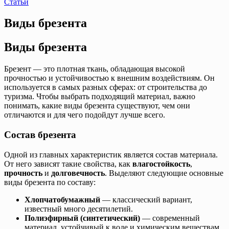
Статьи
Виды брезента
Виды брезента
Брезент — это плотная ткань, обладающая высокой
прочностью и устойчивостью к внешним воздействиям. Он
используется в самых разных сферах: от строительства до
туризма. Чтобы выбрать подходящий материал, важно
понимать, какие виды брезента существуют, чем они
отличаются и для чего подойдут лучше всего.
Состав брезента
Одной из главных характеристик является состав материала.
От него зависят такие свойства, как
влагостойкость
,
прочность
и
долговечность
. Выделяют следующие основные
виды брезента по составу:
Хлопчатобумажный
— классический вариант,
известный много десятилетий.
Полиэфирный (синтетический)
— современный
материал, устойчивый к воде и химическим веществам.