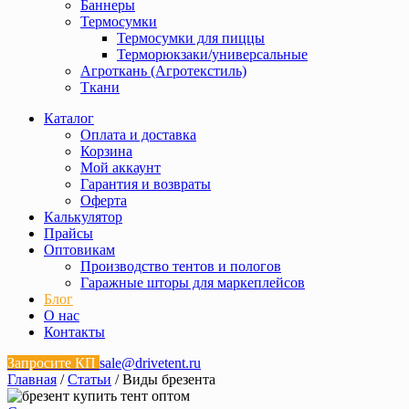
Баннеры
Термосумки
Термосумки для пиццы
Терморюкзаки/универсальные
Агроткань (Агротекстиль)
Ткани
Каталог
Оплата и доставка
Корзина
Мой аккаунт
Гарантия и возвраты
Оферта
Калькулятор
Прайсы
Оптовикам
Производство тентов и пологов
Гаражные шторы для маркеплейсов
Блог
О нас
Контакты
Запросите КП
sale@drivetent.ru
Главная
/
Статьи
/ Виды брезента