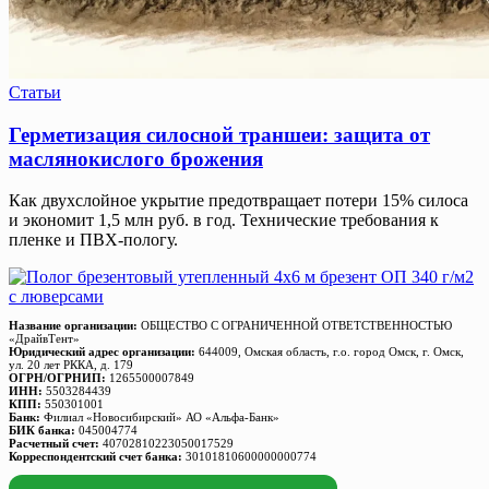
Статьи
Герметизация силосной траншеи: защита от
маслянокислого брожения
Как двухслойное укрытие предотвращает потери 15% силоса
и экономит 1,5 млн руб. в год. Технические требования к
пленке и ПВХ-пологу.
Название организации:
ОБЩЕСТВО С ОГРАНИЧЕННОЙ ОТВЕТСТВЕННОСТЬЮ
«ДрайвТент»
Юридический адрес организации:
644009, Омская область, г.о. город Омск, г. Омск,
ул. 20 лет РККА, д. 179
ОГРН/ОГРНИП:
1265500007849
ИНН:
5503284439
КПП:
550301001
Банк:
Филиал «Новосибирский» АО «Альфа-Банк»
БИК банка:
045004774
Расчетный счет:
40702810223050017529
Корреспондентский счет банка:
30101810600000000774