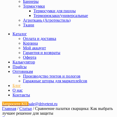
Баннеры
Термосумки
Термосумки для пиццы
Терморюкзаки/универсальные
Агроткань (Агротекстиль)
Ткани
Каталог
Оплата и доставка
Корзина
Мой аккаунт
Гарантия и возвраты
Оферта
Калькулятор
Прайсы
Оптовикам
Производство тентов и пологов
Гаражные шторы для маркеплейсов
Блог
О нас
Контакты
Запросите КП
sale@drivetent.ru
Главная
/
Статьи
/ Сравнение палатки сварщика: Как выбрать
лучшее решение для защиты