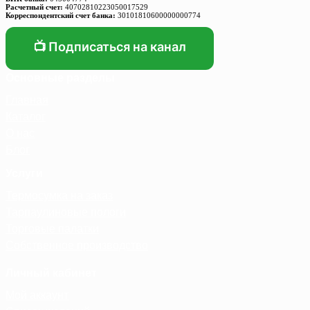
Расчетный счет:
40702810223050017529
Корреспондентский счет банка:
30101810600000000774
📺 Подписаться на канал
Основные разделы
Главная
Каталог
О нас
Блог
Услуги
Термосумка на заказ
Тарпаулиновые пологи
Торговые палатки
Собственное производство
Личный кабинет
Мой аккаунт