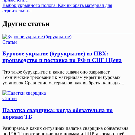
по
Выбор укрывного полога: Как выбрать материал для
записям
строительства
Другие статьи
Статьи
Буровое укрытие (бурукрытие) из ПВХ:
производство и поставка по РФ и СНГ | Цена
Что такое бурукрытие и какие задачи оно закрывает
Технические требования к материалам укрытий буровых
установок Сравнение материалов: как выбрать ткань для...
Статьи
Палатка сварщика: когда обязательна по
нормам ТБ
Разбираем, в каких ситуациях палатка сварщика обязательна
по ГОСТ, противопожарным нормам и ППР, а когда от неё