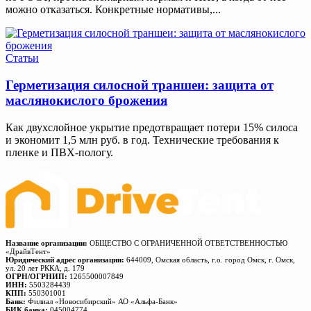
можно отказаться. Конкретные нормативы,...
Статьи
Герметизация силосной траншеи: защита от
маслянокислого брожения
Как двухслойное укрытие предотвращает потери 15% силоса
и экономит 1,5 млн руб. в год. Технические требования к
пленке и ПВХ-пологу.
Название организации:
ОБЩЕСТВО С ОГРАНИЧЕННОЙ ОТВЕТСТВЕННОСТЬЮ
«ДрайвТент»
Юридический адрес организации:
644009, Омская область, г.о. город Омск, г. Омск,
ул. 20 лет РККА, д. 179
ОГРН/ОГРНИП:
1265500007849
ИНН:
5503284439
КПП:
550301001
Банк:
Филиал «Новосибирский» АО «Альфа-Банк»
БИК банка:
045004774