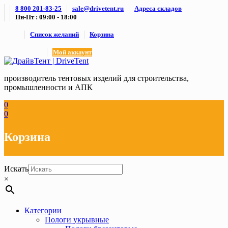
Skip
8 800 201-83-25
sale@drivetent.ru
Адреса складов
to
Пн-Пт : 09:00 - 18:00
content
Список желаний
Корзина
Мой аккаунт
производитель тентовых изделий для строительства,
промышленности и АПК
0
0
Корзина
Искать
×
Категории
Пологи укрывные