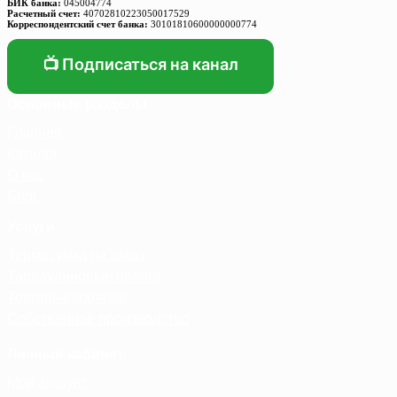
БИК банка:
045004774
Расчетный счет:
40702810223050017529
Корреспондентский счет банка:
30101810600000000774
📺 Подписаться на канал
Основные разделы
Главная
Каталог
О нас
Блог
Услуги
Термосумка на заказ
Тарпаулиновые пологи
Торговые палатки
Собственное производство
Личный кабинет
Мой аккаунт