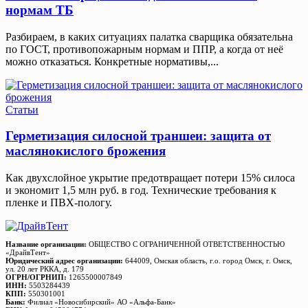
нормам ТБ
Разбираем, в каких ситуациях палатка сварщика обязательна
по ГОСТ, противопожарным нормам и ППР, а когда от неё
можно отказаться. Конкретные нормативы,...
Статьи
Герметизация силосной траншеи: защита от
маслянокислого брожения
Как двухслойное укрытие предотвращает потери 15% силоса
и экономит 1,5 млн руб. в год. Технические требования к
пленке и ПВХ-пологу.
Название организации:
ОБЩЕСТВО С ОГРАНИЧЕННОЙ ОТВЕТСТВЕННОСТЬЮ
«ДрайвТент»
Юридический адрес организации:
644009, Омская область, г.о. город Омск, г. Омск,
ул. 20 лет РККА, д. 179
ОГРН/ОГРНИП:
1265500007849
ИНН:
5503284439
КПП:
550301001
Банк:
Филиал «Новосибирский» АО «Альфа-Банк»