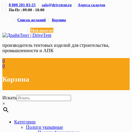
Skip
8 800 201-83-25
sale@drivetent.ru
Адреса складов
to
Пн-Пт : 09:00 - 18:00
content
Список желаний
Корзина
Мой аккаунт
производитель тентовых изделий для строительства,
промышленности и АПК
0
0
Корзина
Искать
×
Категории
Пологи укрывные