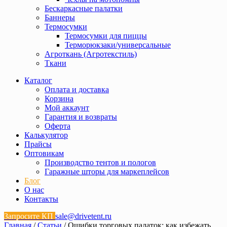
Бескаркасные палатки
Баннеры
Термосумки
Термосумки для пиццы
Терморюкзаки/универсальные
Агроткань (Агротекстиль)
Ткани
Каталог
Оплата и доставка
Корзина
Мой аккаунт
Гарантия и возвраты
Оферта
Калькулятор
Прайсы
Оптовикам
Производство тентов и пологов
Гаражные шторы для маркеплейсов
Блог
О нас
Контакты
Запросите КП
sale@drivetent.ru
Главная
/
Статьи
/ Ошибки торговых палаток: как избежать