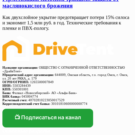
маслянокислого брожения
Как двухслойное укрытие предотвращает потери 15% силоса
и экономит 1,5 млн руб. в год. Технические требования к
пленке и ПВХ-пологу.
Название организации:
ОБЩЕСТВО С ОГРАНИЧЕННОЙ ОТВЕТСТВЕННОСТЬЮ
«ДрайвТент»
Юридический адрес организации:
644009, Омская область, г.о. город Омск, г. Омск,
ул. 20 лет РККА, д. 179
ОГРН/ОГРНИП:
1265500007849
ИНН:
5503284439
КПП:
550301001
Банк:
Филиал «Новосибирский» АО «Альфа-Банк»
БИК банка:
045004774
Расчетный счет:
40702810223050017529
Корреспондентский счет банка:
30101810600000000774
📺 Подписаться на канал
Основные разделы