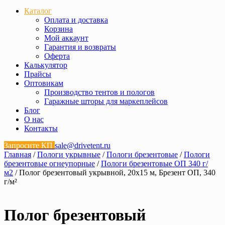
Каталог
Оплата и доставка
Корзина
Мой аккаунт
Гарантия и возвраты
Оферта
Калькулятор
Прайсы
Оптовикам
Производство тентов и пологов
Гаражные шторы для маркеплейсов
Блог
О нас
Контакты
Запросите КП
sale@drivetent.ru
Главная
/
Пологи укрывные
/
Пологи брезентовые
/
Пологи
брезентовые огнеупорные
/
Пологи брезентовые ОП 340 г/
м2
/ Полог брезентовый укрывной, 20х15 м, Брезент ОП, 340
г/м²
Полог брезентовый