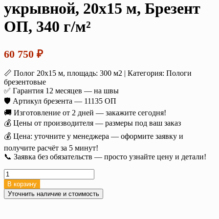
укрывной, 20х15 м, Брезент
ОП, 340 г/м²
60 750
₽
📏 Полог 20х15 м, площадь: 300 м2 | Категория: Пологи
брезентовые
✅ Гарантия 12 месяцев — на швы
🛡️ Артикул брезента — 11135 ОП
🚚 Изготовление от 2 дней — закажите сегодня!
💰 Цены от производителя — размеры под ваш заказ
💰 Цена: уточните у менеджера — оформите заявку и
получите расчёт за 5 минут!
📞 Заявка без обязательств — просто узнайте цену и детали!
Количество
товара
В корзину
Полог
Уточнить наличие и стоимость
брезентовый
укрывной,
20х15