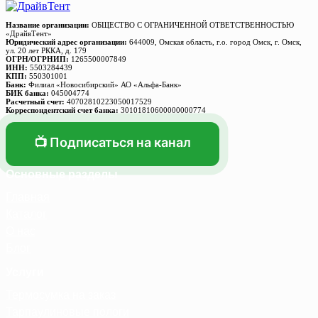
Название организации:
ОБЩЕСТВО С ОГРАНИЧЕННОЙ ОТВЕТСТВЕННОСТЬЮ
«ДрайвТент»
Юридический адрес организации:
644009, Омская область, г.о. город Омск, г. Омск,
ул. 20 лет РККА, д. 179
ОГРН/ОГРНИП:
1265500007849
ИНН:
5503284439
КПП:
550301001
Банк:
Филиал «Новосибирский» АО «Альфа-Банк»
БИК банка:
045004774
Расчетный счет:
40702810223050017529
Корреспондентский счет банка:
30101810600000000774
📺 Подписаться на канал
Основные разделы
Главная
Каталог
О нас
Блог
Услуги
Термосумка на заказ
Тарпаулиновые пологи