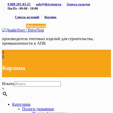
Skip
8 800 201-83-25
sale@drivetent.ru
Адреса складов
to
Пн-Пт : 09:00 - 18:00
content
Список желаний
Корзина
Мой аккаунт
производитель тентовых изделий для строительства,
промышленности и АПК
0
0
Корзина
Искать
×
Категории
Пологи укрывные