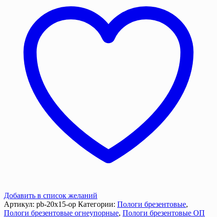
м,
Брезент
ОП,
340
г/
м²
Добавить в список желаний
Артикул:
pb-20x15-op
Категории:
Пологи брезентовые
,
Пологи брезентовые огнеупорные
,
Пологи брезентовые ОП