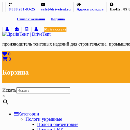
Skip
8 800 201-83-25
sale@drivetent.ru
Адреса складов
Пн-Пт : 09:0
to
content
Список желаний
Корзина
Мой аккаунт
производитель тентовых изделий для строительства, промыш
0
0
Корзина
Искать
×
Категории
Пологи укрывные
Пологи брезентовые
Пологи ПВХ