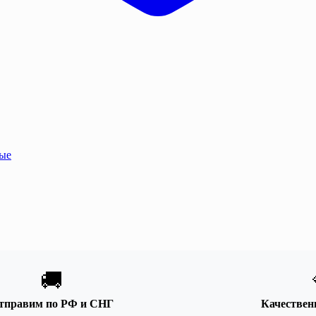
ные
🚚
тправим по РФ и СНГ
Качествен