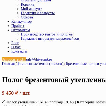
Оплата и доставка
Корзина
Мой аккаунт
Гарантия и возвраты
Оферта
Калькулятор
Прайсы
Оптовикам
Производство тентов и пологов
Гаражные шторы для маркеплейсов
Блог
О нас
Контакты
Запросите КП
sale@drivetent.ru
Главная
/
Утепленные тенты (пологи)
/
Брезентовые пологи ут
Полог брезентовый утепленны
9 450
₽
/ шт.
📏 Полог утепленный 6х6 м, площадь: 36 м2 | Категория: Брез