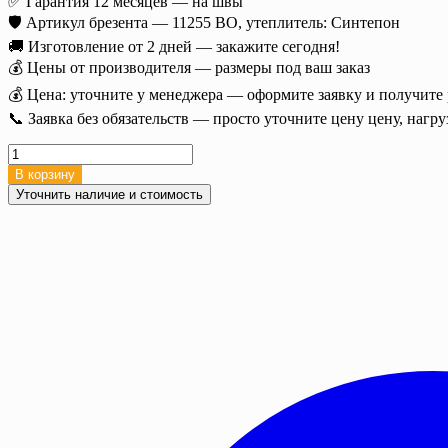
✅ Гарантия 12 месяцев — на швы
🛡️ Артикул брезента — 11255 ВО, утеплитель: Синтепон
🚚 Изготовление от 2 дней — закажите сегодня!
💰 Цены от производителя — размеры под ваш заказ
💰 Цена: уточните у менеджера — оформите заявку и получите р
📞 Заявка без обязательств — просто уточните цену цену, нагр
Количество
товара
В корзину
Полог
Уточнить наличие и стоимость
брезентовый
утепленный
6х6
Брезент
ВО
360/400
г/
м2
с
люверсами