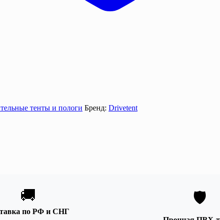
тельные тенты и пологи
Бренд:
Drivetent
🚚
🛡️
тавка по РФ и СНГ
Прочная ПВХ-т