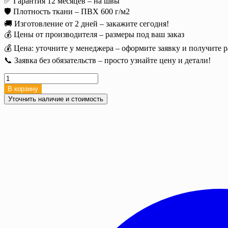
✅ Гарантия 12 месяцев – на швы
🛡️ Плотность ткани – ПВХ 600 г/м2
🚚 Изготовление от 2 дней – закажите сегодня!
💰 Цены от производителя – размеры под ваш заказ
💰 Цена: уточните у менеджера – оформите заявку и получите р
📞 Заявка без обязательств – просто узнайте цену и детали!
Количество
товара
В корзину
Полог
Уточнить наличие и стоимость
ПВХ
15х20
м.
(300
м2),
600
г/
м²
с
люверсами