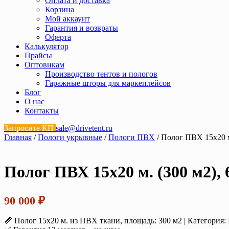
Оплата и доставка
Корзина
Мой аккаунт
Гарантия и возвраты
Оферта
Калькулятор
Прайсы
Оптовикам
Производство тентов и пологов
Гаражные шторы для маркеплейсов
Блог
О нас
Контакты
Запросите КП
sale@drivetent.ru
Главная
/
Пологи укрывные
/
Пологи ПВХ
/ Полог ПВХ 15х20 м.
Полог ПВХ 15х20 м. (300 м2), 
90 000
₽
📏 Полог 15х20 м. из ПВХ ткани, площадь: 300 м2 | Категория