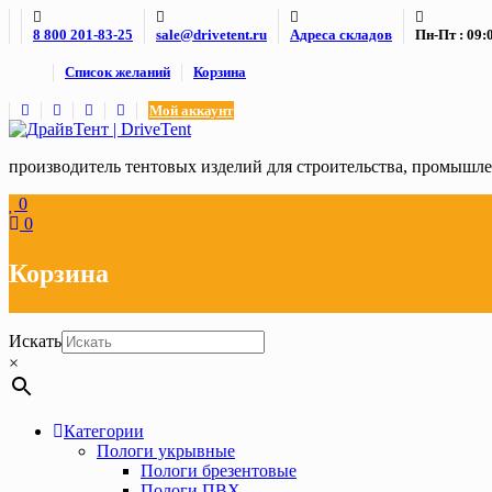
Skip
8 800 201-83-25
sale@drivetent.ru
Адреса складов
Пн-Пт : 09:0
to
content
Список желаний
Корзина
Мой аккаунт
производитель тентовых изделий для строительства, промыш
0
0
Корзина
Искать
×
Категории
Пологи укрывные
Пологи брезентовые
Пологи ПВХ