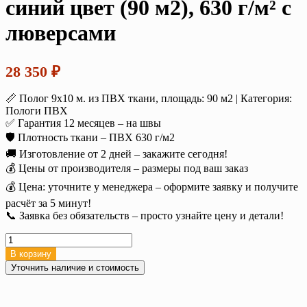
синий цвет (90 м2), 630 г/м² с
люверсами
28 350
₽
📏 Полог 9х10 м. из ПВХ ткани, площадь: 90 м2 | Категория:
Пологи ПВХ
✅ Гарантия 12 месяцев – на швы
🛡️ Плотность ткани – ПВХ 630 г/м2
🚚 Изготовление от 2 дней – закажите сегодня!
💰 Цены от производителя – размеры под ваш заказ
💰 Цена: уточните у менеджера – оформите заявку и получите
расчёт за 5 минут!
📞 Заявка без обязательств – просто узнайте цену и детали!
Количество
товара
В корзину
Полог
Уточнить наличие и стоимость
тент
ПВХ
9х10