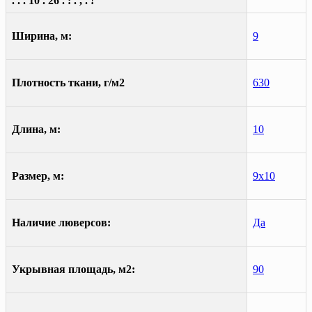
. . . 10 . 26 . : . , . !
Ширина, м:
9
Плотность ткани, г/м2
630
Длина, м:
10
Размер, м:
9х10
Наличие люверсов:
Да
Укрывная площадь, м2:
90