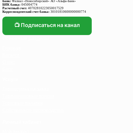
Банк:
Филиал «Новосибирский» АО «Альфа-Банк»
БИК банка:
045004774
Расчетный счет:
40702810223050017529
Корреспондентский счет банка:
30101810600000000774
📺 Подписаться на канал
Основные разделы
Главная
Каталог
О нас
Блог
Услуги
Термосумка на заказ
Тарпаулиновые пологи
Торговые палатки
Собственное производство
Личный кабинет
Мой аккаунт