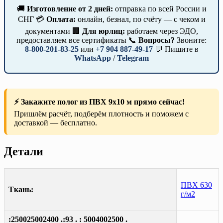
🚚
Изготовление от 2 дней:
отправка по всей России и
СНГ 💳
Оплата:
онлайн, безнал, по счёту — с чеком и
документами 🏢
Для юрлиц:
работаем через ЭДО,
предоставляем все сертификаты 📞
Вопросы?
Звоните:
8-800-201-83-25
или
+7 904 887-49-17
💬 Пишите в
WhatsApp
/
Telegram
⚡ Закажите полог из ПВХ 9х10 м прямо сейчас!
Пришлём расчёт, подберём плотность и поможем с
доставкой — бесплатно.
Детали
ПВХ 630
Ткань:
г/м2
:250025002400 .:93 . : 5004002500 .