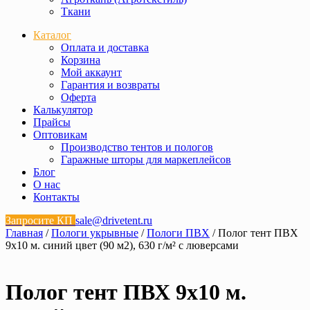
Ткани
Каталог
Оплата и доставка
Корзина
Мой аккаунт
Гарантия и возвраты
Оферта
Калькулятор
Прайсы
Оптовикам
Производство тентов и пологов
Гаражные шторы для маркеплейсов
Блог
О нас
Контакты
Запросите КП
sale@drivetent.ru
Главная
/
Пологи укрывные
/
Пологи ПВХ
/ Полог тент ПВХ
9х10 м. синий цвет (90 м2), 630 г/м² с люверсами
Полог тент ПВХ 9х10 м.