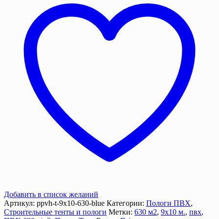
м.
синий
цвет
(90
м2),
630
г/
м²
с
люверсами
Добавить в список желаний
Артикул:
ppvh-t-9х10-630-blue
Категории:
Пологи ПВХ
,
Строительные тенты и пологи
Метки:
630 м2
,
9х10 м.
,
пвх
,