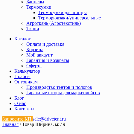
Баннеры
Термосумки
Термосумки для пиццы
Терморюкзаки/универсальные
Агроткань (Агротекстиль)
Ткани
Каталог
Оплата и доставка
Корзина
Мой аккаунт
Гарантия и возвраты
Оферта
Калькулятор
Прайсы
Оптовикам
Производство тентов и пологов
Гаражные шторы для маркеплейсов
Блог
О нас
Контакты
Запросите КП
sale@drivetent.ru
Главная
/ Товар Ширина, м: / 9