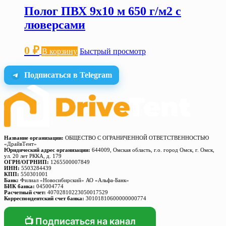
Полог ПВХ 9х10 м 650 г/м2 с
люверсами
0
₽
В корзину
Быстрый просмотр
Подписаться в Telegram
Название организации:
ОБЩЕСТВО С ОГРАНИЧЕННОЙ ОТВЕТСТВЕННОСТЬЮ
«ДрайвТент»
Юридический адрес организации:
644009, Омская область, г.о. город Омск, г. Омск,
ул. 20 лет РККА, д. 179
ОГРН/ОГРНИП:
1265500007849
ИНН:
5503284439
КПП:
550301001
Банк:
Филиал «Новосибирский» АО «Альфа-Банк»
БИК банка:
045004774
Расчетный счет:
40702810223050017529
Корреспондентский счет банка:
30101810600000000774
📺 Подписаться на канал