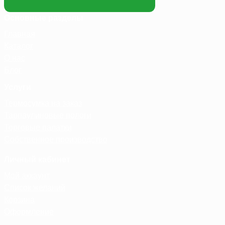
Основные разделы
Главная
Каталог
О нас
Блог
Услуги
Термосумка на заказ
Тарпаулиновые пологи
Торговые палатки
Собственное производство
Личный кабинет
Мой аккаунт
Список желаний
Корзина
Оформление