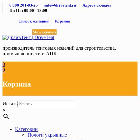
Skip
8 800 201-83-25
sale@drivetent.ru
Адреса складов
to
Пн-Пт : 09:00 - 18:00
content
Список желаний
Корзина
Мой аккаунт
производитель тентовых изделий для строительства,
промышленности и АПК
0
0
Корзина
Искать
×
Категории
Пологи укрывные