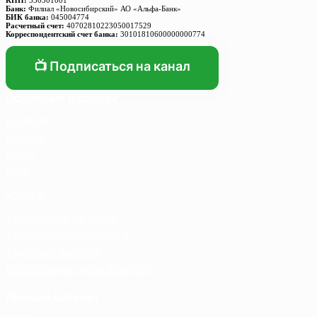
Банк:
Филиал «Новосибирский» АО «Альфа-Банк»
БИК банка:
045004774
Расчетный счет:
40702810223050017529
Корреспондентский счет банка:
30101810600000000774
📺 Подписаться на канал
Основные разделы
Главная
Каталог
О нас
Блог
Услуги
Термосумка на заказ
Тарпаулиновые пологи
Торговые палатки
Собственное производство
Личный кабинет