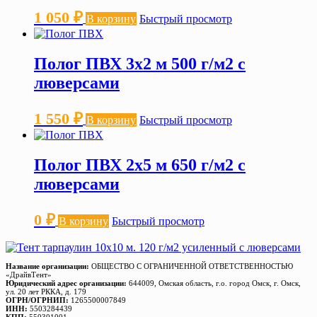
1 050
₽
В корзину
Быстрый просмотр
Полог ПВХ 3х2 м 500 г/м2 с
люверсами
1 550
₽
В корзину
Быстрый просмотр
Полог ПВХ 2х5 м 650 г/м2 с
люверсами
0
₽
В корзину
Быстрый просмотр
Название организации:
ОБЩЕСТВО С ОГРАНИЧЕННОЙ ОТВЕТСТВЕННОСТЬЮ
«ДрайвТент»
Юридический адрес организации:
644009, Омская область, г.о. город Омск, г. Омск,
ул. 20 лет РККА, д. 179
ОГРН/ОГРНИП:
1265500007849
ИНН:
5503284439
КПП:
550301001