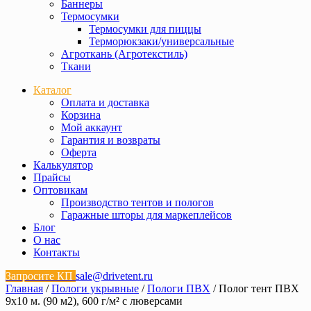
Баннеры
Термосумки
Термосумки для пиццы
Терморюкзаки/универсальные
Агроткань (Агротекстиль)
Ткани
Каталог
Оплата и доставка
Корзина
Мой аккаунт
Гарантия и возвраты
Оферта
Калькулятор
Прайсы
Оптовикам
Производство тентов и пологов
Гаражные шторы для маркеплейсов
Блог
О нас
Контакты
Запросите КП
sale@drivetent.ru
Главная
/
Пологи укрывные
/
Пологи ПВХ
/ Полог тент ПВХ
9х10 м. (90 м2), 600 г/м² с люверсами