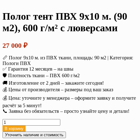
Полог тент ПВХ 9х10 м. (90
м2), 600 г/м² с люверсами
27 000
₽
📏 Полог 9х10 м. из ПВХ ткани, площадь: 90 м2 | Категория:
Пологи ПВХ
✅ Гарантия 12 месяцев – на швы
🛡️ Плотность ткани – ПВХ 600 г/м2
🚚 Изготовление от 2 дней – закажите сегодня!
💰 Цены от производителя – размеры под ваш заказ
💰 Цена: уточните у менеджера – оформите заявку и получите
расчёт за 5 минут!
📞 Заявка без обязательств – просто узнайте цену и детали!
Количество
товара
В корзину
Полог
Уточнить наличие и стоимость
тент