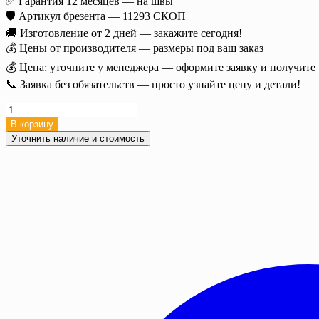
✅ Гарантия 12 месяцев — на швы
🛡️ Артикул брезента — 11293 СКОП
🚚 Изготовление от 2 дней — закажите сегодня!
💰 Цены от производителя — размеры под ваш заказ
💰 Цена: уточните у менеджера — оформите заявку и получите р
📞 Заявка без обязательств — просто узнайте цену и детали!
Количество
товара
В корзину
Полог
Уточнить наличие и стоимость
брезентовый
укрывной,
2х2
м,
СКОП,
450/480
г/
м²