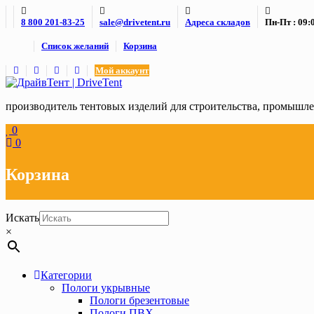
Skip
8 800 201-83-25
sale@drivetent.ru
Адреса складов
Пн-Пт : 09:0
to
content
Список желаний
Корзина
Мой аккаунт
производитель тентовых изделий для строительства, промыш
0
0
Корзина
Искать
×
Категории
Пологи укрывные
Пологи брезентовые
Пологи ПВХ