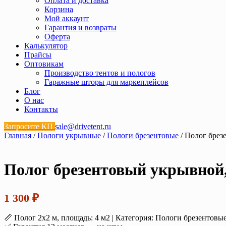
Оплата и доставка
Корзина
Мой аккаунт
Гарантия и возвраты
Оферта
Калькулятор
Прайсы
Оптовикам
Производство тентов и пологов
Гаражные шторы для маркеплейсов
Блог
О нас
Контакты
Запросите КП
sale@drivetent.ru
Главная
/
Пологи укрывные
/
Пологи брезентовые
/ Полог брез
Полог брезентовый укрывной, 
1 300
₽
📏 Полог 2х2 м, площадь: 4 м2 | Категория: Пологи брезентовы