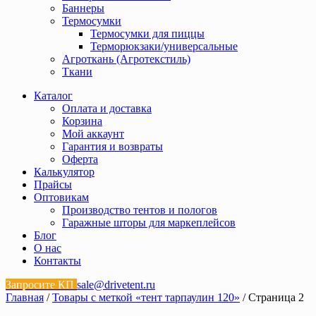
Баннеры
Термосумки
Термосумки для пиццы
Терморюкзаки/универсальные
Агроткань (Агротекстиль)
Ткани
Каталог
Оплата и доставка
Корзина
Мой аккаунт
Гарантия и возвраты
Оферта
Калькулятор
Прайсы
Оптовикам
Производство тентов и пологов
Гаражные шторы для маркеплейсов
Блог
О нас
Контакты
Запросите КП
sale@drivetent.ru
Главная
/
Товары с меткой «тент тарпаулин 120»
/ Страница 2