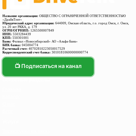
Название организации:
ОБЩЕСТВО С ОГРАНИЧЕННОЙ ОТВЕТСТВЕННОСТЬЮ
«ДрайвТент»
Юридический адрес организации:
644009, Омская область, г.о. город Омск, г. Омск,
ул. 20 лет РККА, д. 179
ОГРН/ОГРНИП:
1265500007849
ИНН:
5503284439
КПП:
550301001
Банк:
Филиал «Новосибирский» АО «Альфа-Банк»
БИК банка:
045004774
Расчетный счет:
40702810223050017529
Корреспондентский счет банка:
30101810600000000774
📺 Подписаться на канал
Основные разделы
Главная
Каталог
О нас
Блог
Услуги
Термосумка на заказ