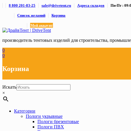
Skip
8 800 201-83-25
sale@drivetent.ru
Адреса складов
Пн-Пт : 09:0
to
content
Список желаний
Корзина
Мой аккаунт
производитель тентовых изделий для строительства, промыш
0
0
Корзина
Искать
×
Категории
Пологи укрывные
Пологи брезентовые
Пологи ПВХ