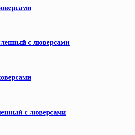
 люверсами
силенный с люверсами
 люверсами
иленный с люверсами