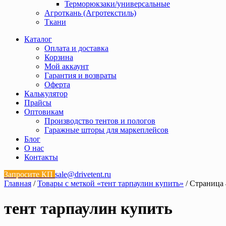
Терморюкзаки/универсальные
Агроткань (Агротекстиль)
Ткани
Каталог
Оплата и доставка
Корзина
Мой аккаунт
Гарантия и возвраты
Оферта
Калькулятор
Прайсы
Оптовикам
Производство тентов и пологов
Гаражные шторы для маркеплейсов
Блог
О нас
Контакты
Запросите КП
sale@drivetent.ru
Главная
/
Товары с меткой «тент тарпаулин купить»
/ Страница 
тент тарпаулин купить