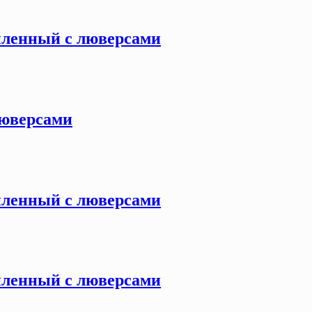
силенный с люверсами
 люверсами
силенный с люверсами
силенный с люверсами