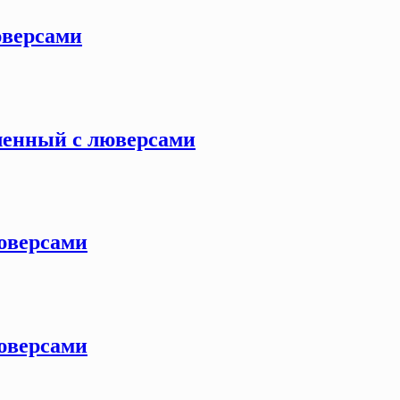
люверсами
иленный с люверсами
люверсами
люверсами