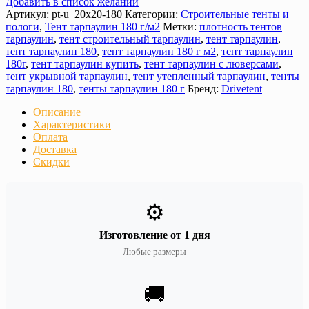
Добавить в список желаний
Артикул:
pt-u_20х20-180
Категории:
Строительные тенты и
пологи
,
Тент тарпаулин 180 г/м2
Метки:
плотность тентов
тарпаулин
,
тент строительный тарпаулин
,
тент тарпаулин
,
тент тарпаулин 180
,
тент тарпаулин 180 г м2
,
тент тарпаулин
180г
,
тент тарпаулин купить
,
тент тарпаулин с люверсами
,
тент укрывной тарпаулин
,
тент утепленный тарпаулин
,
тенты
тарпаулин 180
,
тенты тарпаулин 180 г
Бренд:
Drivetent
Описание
Характеристики
Оплата
Доставка
Скидки
⚙️
Изготовление от 1 дня
Любые размеры
🚚