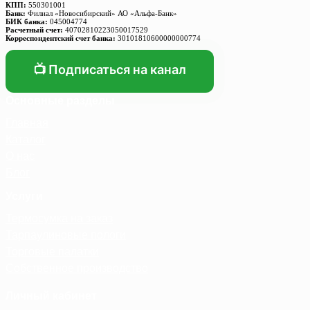
КПП:
550301001
Банк:
Филиал «Новосибирский» АО «Альфа-Банк»
БИК банка:
045004774
Расчетный счет:
40702810223050017529
Корреспондентский счет банка:
30101810600000000774
📺 Подписаться на канал
Основные разделы
Главная
Каталог
О нас
Блог
Услуги
Термосумка на заказ
Тарпаулиновые пологи
Торговые палатки
Собственное производство
Личный кабинет