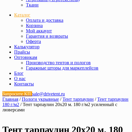
Ткани
Каталог
Оплата и доставка
Корзина
Мой аккаунт
Гарантия и возвраты
Оферта
Калькулятор
Прайсы
Оптовикам
Производство тентов и пологов
Гаражные шторы для маркеплейсов
Блог
О нас
Контакты
Запросите КП
sale@drivetent.ru
Главная
/
Пологи укрывные
/
Тент тарпаулин
/
Тент тарпаулин
180 г/м2
/ Тент тарпаулин 20х20 м. 180 г/м2 усиленный с
люверсами
Тент тарпаулин 20х20 м. 180