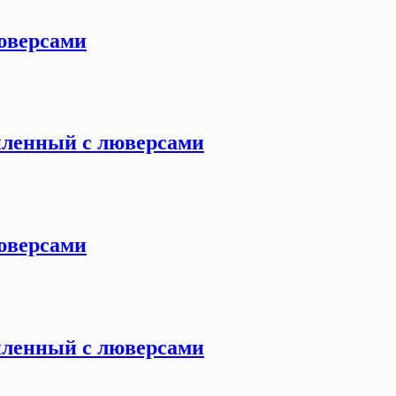
люверсами
силенный с люверсами
люверсами
силенный с люверсами