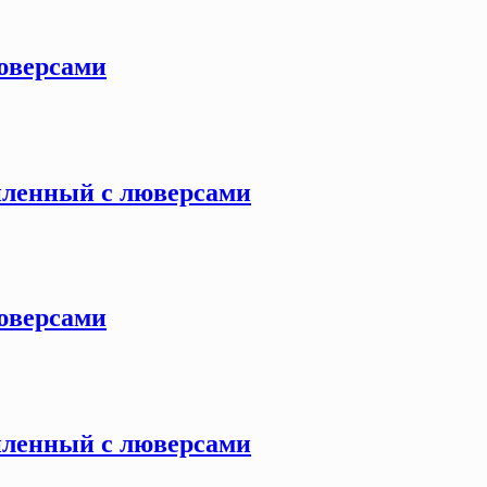
люверсами
силенный с люверсами
люверсами
силенный с люверсами