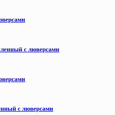
люверсами
силенный с люверсами
люверсами
ленный с люверсами