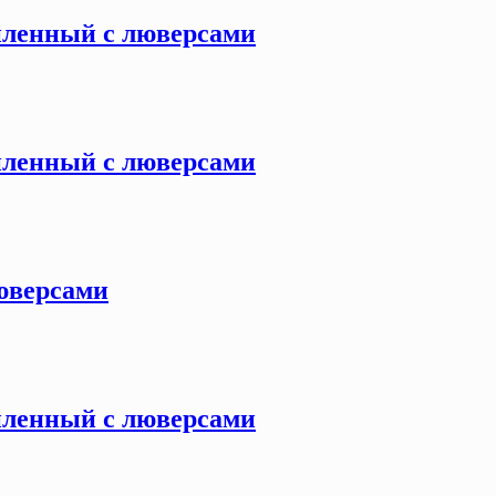
силенный с люверсами
силенный с люверсами
люверсами
силенный с люверсами