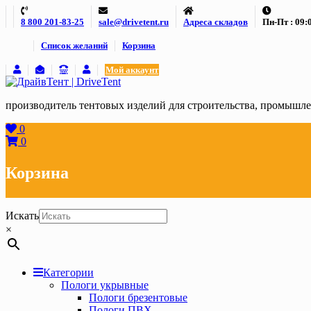
Skip
8 800 201-83-25
sale@drivetent.ru
Адреса складов
Пн-Пт : 09:0
to
content
Список желаний
Корзина
Мой аккаунт
производитель тентовых изделий для строительства, промыш
0
0
Корзина
Искать
×
Категории
Пологи укрывные
Пологи брезентовые
Пологи ПВХ