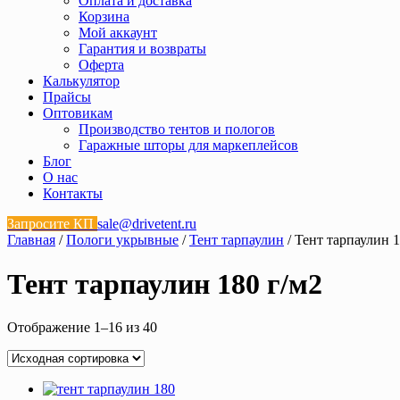
Оплата и доставка
Корзина
Мой аккаунт
Гарантия и возвраты
Оферта
Калькулятор
Прайсы
Оптовикам
Производство тентов и пологов
Гаражные шторы для маркеплейсов
Блог
О нас
Контакты
Запросите КП
sale@drivetent.ru
Главная
/
Пологи укрывные
/
Тент тарпаулин
/ Тент тарпаулин 1
Тент тарпаулин 180 г/м2
Отображение 1–16 из 40